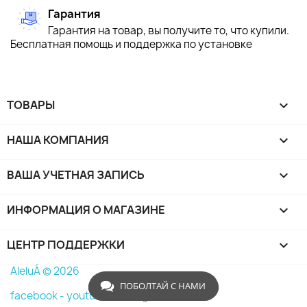
Гарантия
Гарантия на товар, вы получите то, что купили.
Бесплатная помощь и поддержка по установке
ТОВАРЫ

НАША КОМПАНИЯ

ВАША УЧЕТНАЯ ЗАПИСЬ

ИНФОРМАЦИЯ О МАГАЗИНЕ
keyboard_arrow_down
ЦЕНТР ПОДДЕРЖКИ

AleluÁ © 2026
ПОБОЛТАЙ С НАМИ
facebook -
youtube -
instagram