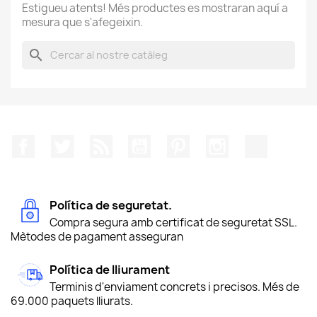
Estigueu atents! Més productes es mostraran aquí a
mesura que s'afegeixin.
search
Facebook
Twitter
RSS
YouTube
Pinterest
Instagram
TikTok
Política de seguretat.
Compra segura amb certificat de seguretat SSL.
Mètodes de pagament asseguran
Política de lliurament
Terminis d'enviament concrets i precisos. Més de
69.000 paquets lliurats.