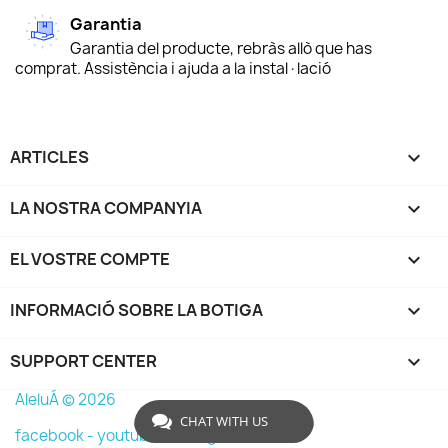
Garantia
Garantia del producte, rebràs allò que has
comprat. Assistència i ajuda a la instal·lació
ARTICLES

LA NOSTRA COMPANYIA

EL VOSTRE COMPTE

INFORMACIÓ SOBRE LA BOTIGA
keyboard_arrow_down
SUPPORT CENTER

AleluÁ © 2026
CHAT WITH US
facebook -
youtube -
instagram