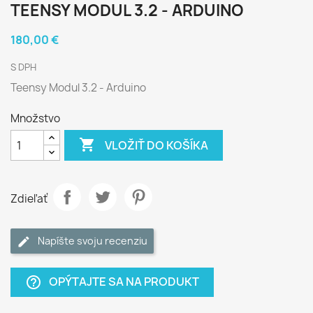
TEENSY MODUL 3.2 - ARDUINO
180,00 €
S DPH
Teensy Modul 3.2 - Arduino
Množstvo

VLOŽIŤ DO KOŠÍKA
Zdieľať
Napíšte svoju recenziu
OPÝTAJTE SA NA PRODUKT
help_outline