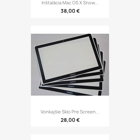
Inštalácia Mac OS X Snow...
38,00 €
Vonkajšie Sklo Pre Screen...
28,00 €