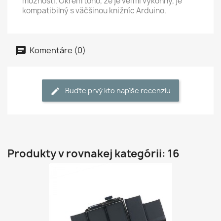
možností. Okrem toho, že je veľmi výkonný, je
kompatibilný s väčšinou knižníc Arduino.
Komentáre (0)
Buďte prvý kto napíše recenziu
Produkty v rovnakej kategórii: 16