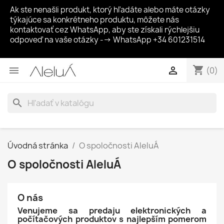
Ak ste nenašli produkt, ktorý hľadáte alebo máte otázky
týkajúce sa konkrétneho produktu, môžete nás
kontaktovať cez WhatsApp, aby ste získali rýchlejšiu
odpoveď na vaše otázky --> WhatsApp +34 601231514
shopping_cart


(0)
search
Úvodná stránka
O spoločnosti AleluÁ
O spoločnosti AleluÁ
O nás
Venujeme sa predaju elektronických a
počítačových produktov s najlepším pomerom