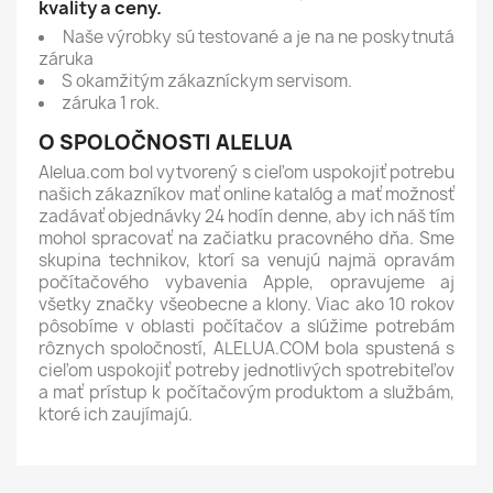
kvality a ceny.
Naše výrobky sú testované
a je na ne poskytnutá
záruka
S okamžitým zákazníckym servisom.
záruka 1 rok.
O SPOLOČNOSTI ALELUA
Alelua.com bol vytvorený s cieľom uspokojiť potrebu
našich zákazníkov mať online katalóg a mať možnosť
zadávať objednávky 24 hodín denne, aby ich náš tím
mohol spracovať na začiatku pracovného dňa. Sme
skupina technikov, ktorí sa venujú najmä opravám
počítačového vybavenia Apple, opravujeme aj
všetky značky všeobecne a klony. Viac ako 10 rokov
pôsobíme v oblasti počítačov a slúžime potrebám
rôznych spoločností, ALELUA.COM bola spustená s
cieľom uspokojiť potreby jednotlivých spotrebiteľov
a mať prístup k počítačovým produktom a službám,
ktoré ich zaujímajú.