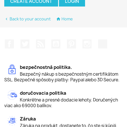
CREATE ACCOUNT
LOGIN
Back to your account
Home


Facebook
Twitter
RSS
YouTube
Pinterest
Instagram
TikTok
bezpečnostná politika.
Bezpečný nákup s bezpečnostným certifikátom
SSL. Bezpečné spôsoby platby: Paypal alebo 3D Secure.
doručovacia politika
Konkrétne a presné dodacie lehoty. Doručených
viac ako 69000 balíkov.
Záruka
Záruka na produkt, dostanete to, čo ste si kúpili.