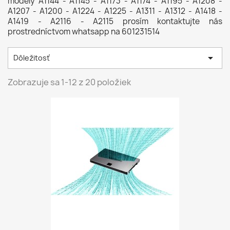
modely
A1144 - A1145 - A1173 - A1174 - A1195 - A1208 -
A1207 - A1200 - A1224 - A1225 - A1311 - A1312 - A1418 -
A1419 - A2116 - A2115 prosím kontaktujte nás
prostredníctvom whatsapp na 601231514

Dôležitosť
Zobrazuje sa 1-12 z 20 položiek