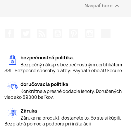
Naspäť hore

Facebook
Twitter
RSS
YouTube
Pinterest
Instagram
TikTok
bezpečnostná politika.
Bezpečný nákup s bezpečnostným certifikátom
SSL. Bezpečné spôsoby platby: Paypal alebo 3D Secure.
doručovacia politika
Konkrétne a presné dodacie lehoty. Doručených
viac ako 69000 balíkov.
Záruka
Záruka na produkt, dostanete to, čo ste si kúpili.
Bezplatná pomoc a podpora pri inštalácii