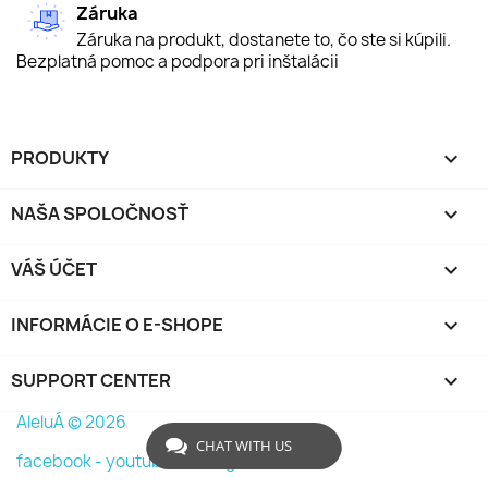
Záruka
Záruka na produkt, dostanete to, čo ste si kúpili.
Bezplatná pomoc a podpora pri inštalácii
PRODUKTY

NAŠA SPOLOČNOSŤ

VÁŠ ÚČET

INFORMÁCIE O E-SHOPE
keyboard_arrow_down
SUPPORT CENTER

AleluÁ © 2026
CHAT WITH US
facebook -
youtube -
instagram