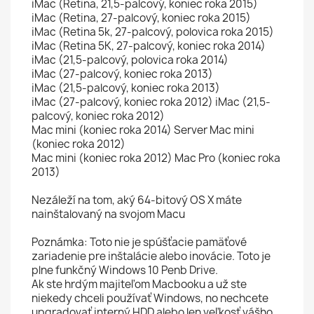
iMac (Retina, 21,5-palcový, koniec roka 2015)
iMac (Retina, 27-palcový, koniec roka 2015)
iMac (Retina 5k, 27-palcový, polovica roka 2015)
iMac (Retina 5K, 27-palcový, koniec roka 2014)
iMac (21,5-palcový, polovica roka 2014)
iMac (27-palcový, koniec roka 2013)
iMac (21,5-palcový, koniec roka 2013)
iMac (27-palcový, koniec roka 2012) iMac (21,5-
palcový, koniec roka 2012)
Mac mini (koniec roka 2014) Server Mac mini
(koniec roka 2012)
Mac mini (koniec roka 2012) Mac Pro (koniec roka
2013)
Nezáleží na tom, aký 64-bitový OS X máte
nainštalovaný na svojom Macu
Poznámka: Toto nie je spúšťacie pamäťové
zariadenie pre inštalácie alebo inovácie. Toto je
plne funkčný Windows 10 Penb Drive.
Ak ste hrdým majiteľom Macbooku a už ste
niekedy chceli používať Windows, no nechcete
upgradovať interný HDD alebo len veľkosť vášho