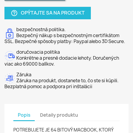
OPÝTAJTE SA NA PRODUKT
help_outline
bezpečnostná politika.
Bezpečný nákup s bezpečnostným certifikátom
SSL. Bezpečné spôsoby platby: Paypal alebo 3D Secure.
doručovacia politika
Konkrétne a presné dodacie lehoty. Doručených
viac ako 69000 balíkov.
Záruka
Záruka na produkt, dostanete to, čo ste si kúpili.
Bezplatná pomoc a podpora pri inštalácii
Popis
Detaily produktu
POTREBUJETE JE 64 BITOVÝ MACBOOK, KTORÝ