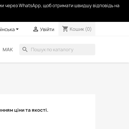
ами через WhatsApp, щоб отримати швидшу відповідь на
shopping_cart


Кошик
(0)
їнська
Увійти
search
МАК
ням ціни та якості.