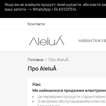
Якщо ви не знайшли продукт, який шукаєте, або маєте з
ваші запити --> WhatsApp +34 601231514
Контакти
НАВАНТАЖУВ
Головна
Про AleluÁ
Про AleluÁ
Нас
Ми займаємося продажем електронної
Це перевірені продукти і гарантовано
З негайним обслуговуванням клієнтів.