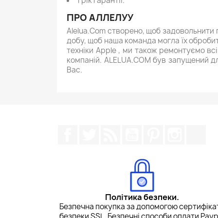
1 рік гарантії.
ПРО АЛЛЕЛУУ
Alelua.Com створено, щоб задовольнити 
добу, щоб наша команда могла їх обробит
техніки Apple , ми також ремонтуємо вс
компаній. ALELUA.COM був запущений дл
Вас.
Facebook
Щебетати
Rss
YouTube
Pinterest
Instagr
Tik
Політика безпеки.
Безпечна покупка за допомогою сертифіка
безпеки SSL. Безпечні способи оплати Payp