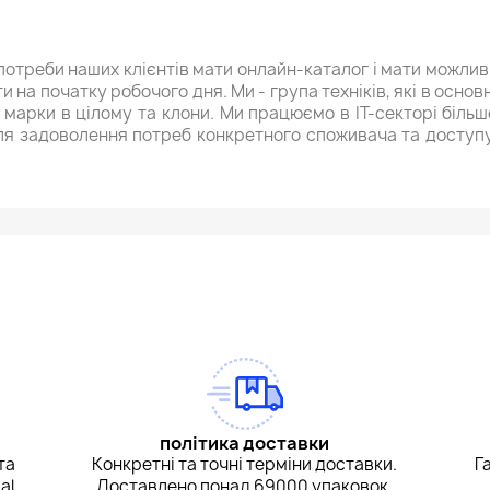
потреби наших клієнтів мати онлайн-каталог і мати можли
и на початку робочого дня. Ми - група техніків, які в ос
і марки в цілому та клони. Ми працюємо в ІТ-секторі більш
я задоволення потреб конкретного споживача та доступу д
am
Tok
політика доставки
та
Конкретні та точні терміни доставки.
Г
al
Доставлено понад 69000 упаковок.