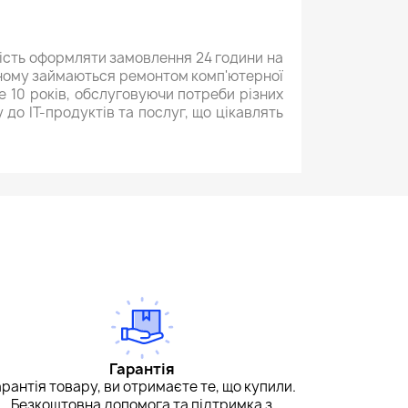
вість оформляти замовлення 24 години на
новному займаються ремонтом комп'ютерної
е 10 років, обслуговуючи потреби різних
о ІТ-продуктів та послуг, що цікавлять
Гарантія
арантія товару, ви отримаєте те, що купили.
Безкоштовна допомога та підтримка з