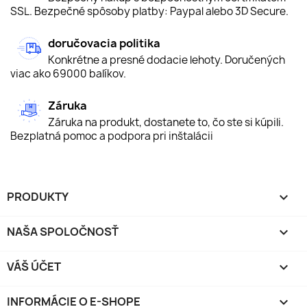
SSL. Bezpečné spôsoby platby: Paypal alebo 3D Secure.
doručovacia politika
Konkrétne a presné dodacie lehoty. Doručených
viac ako 69000 balíkov.
Záruka
Záruka na produkt, dostanete to, čo ste si kúpili.
Bezplatná pomoc a podpora pri inštalácii
PRODUKTY

NAŠA SPOLOČNOSŤ

VÁŠ ÚČET

INFORMÁCIE O E-SHOPE
keyboard_arrow_down