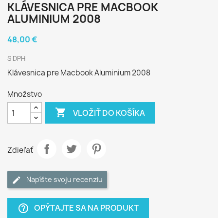
KLÁVESNICA PRE MACBOOK
ALUMINIUM 2008
48,00 €
S DPH
Klávesnica pre Macbook Aluminium 2008
Množstvo

VLOŽIŤ DO KOŠÍKA
Zdieľať
Napíšte svoju recenziu
OPÝTAJTE SA NA PRODUKT
help_outline