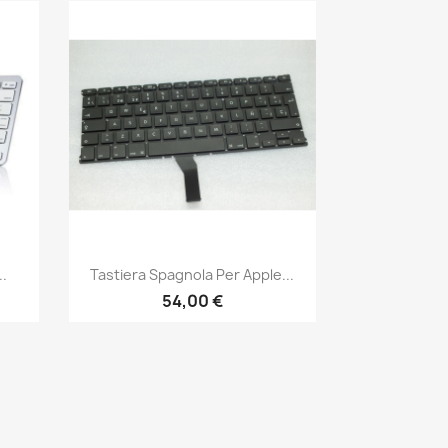
Anteprima

..
Tastiera Spagnola Per Apple...
54,00 €