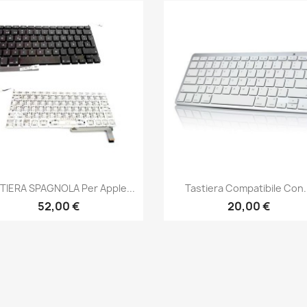
Anteprima
Anteprima


TIERA SPAGNOLA Per Apple...
Tastiera Compatibile Con.
52,00 €
20,00 €