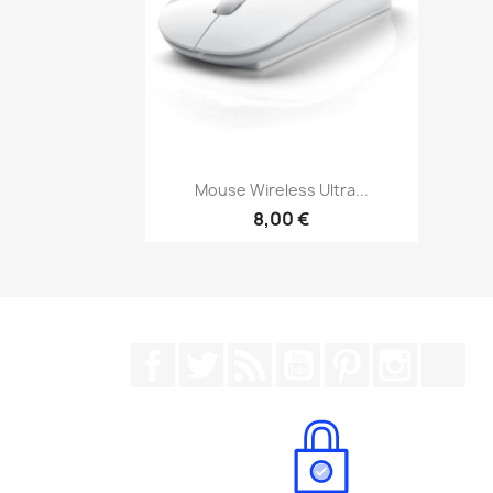
Anteprima

Mouse Wireless Ultra...
8,00 €
Facebook
Twitter
Rss
YouTube
Pinterest
Instagr
Tik