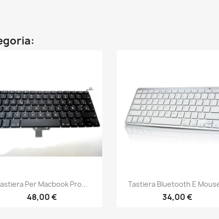
tegoria:
Anteprima
Anteprima


astiera Per Macbook Pro...
Tastiera Bluetooth E Mouse
48,00 €
34,00 €