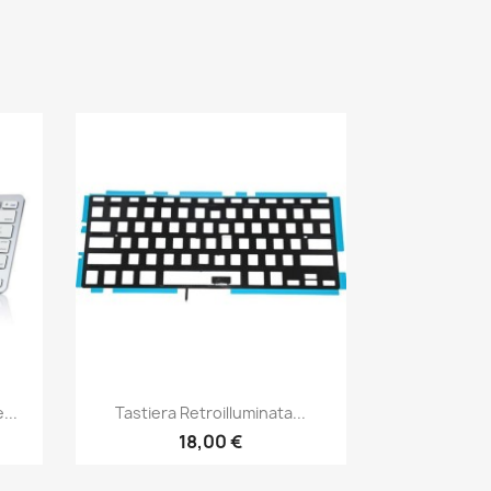
Anteprima

...
Tastiera Retroilluminata...
18,00 €