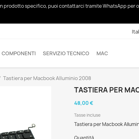
un prodotto specifico, puoi contattarci tramite WhatsApp per o
Ita
COMPONENTI
SERVIZIO TECNICO
MAC
Tastiera per Macbook Alluminio 2008
TASTIERA PER MA
48,00 €
Tasse incluse
Tastiera per Macbook Allumi
Quantità