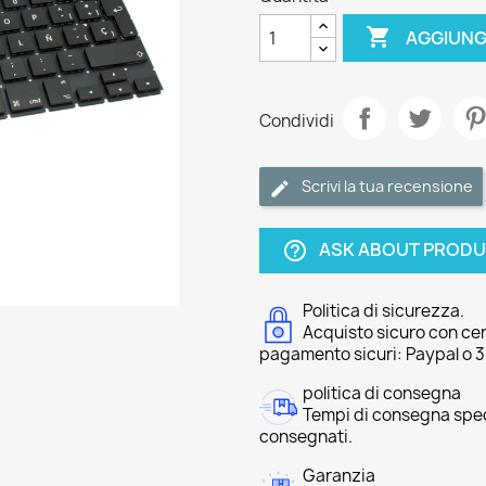

AGGIUNG
Condividi
Scrivi la tua recensione
ASK ABOUT PROD
help_outline
Politica di sicurezza.
Acquisto sicuro con cer
pagamento sicuri: Paypal o 
politica di consegna
Tempi di consegna speci
consegnati.
Garanzia