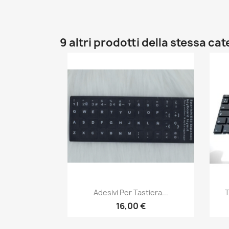
9 altri prodotti della stessa ca
Anteprima

Adesivi Per Tastiera...
T
16,00 €