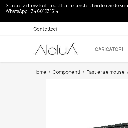
Se non hai trovato il prodotto che cerchi o hai domande su 
WhatsApp +34 601231514
Contattaci
CARICATORI
Home
Componenti
Tastiera e mouse