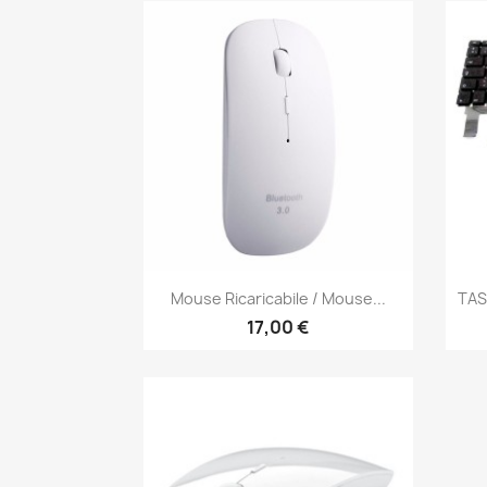
Anteprima

Mouse Ricaricabile / Mouse...
TAS
17,00 €