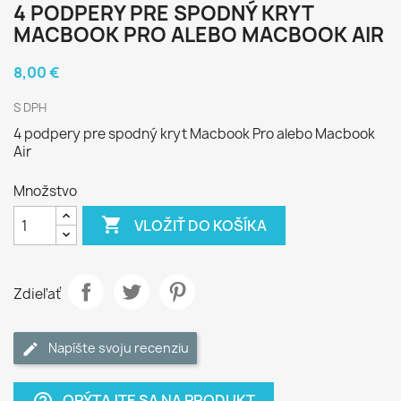
4 PODPERY PRE SPODNÝ KRYT
MACBOOK PRO ALEBO MACBOOK AIR
8,00 €
S DPH
4 podpery pre spodný kryt Macbook Pro alebo Macbook
Air
Množstvo

VLOŽIŤ DO KOŠÍKA
Zdieľať
Napíšte svoju recenziu
OPÝTAJTE SA NA PRODUKT