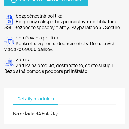
help_outline
bezpečnostná politika.
Bezpečný nákup s bezpečnostným certifikátom
SSL. Bezpečné spôsoby platby: Paypal alebo 3D Secure.
doručovacia politika
Konkrétne a presné dodacie lehoty. Doručených
viac ako 69000 balíkov.
Záruka
Záruka na produkt, dostanete to, čo ste si kúpili.
Bezplatná pomoc a podpora pri inštalácii
Detaily produktu
Na sklade
94 Položky