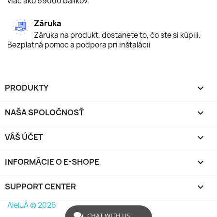
viac ako 69000 balíkov.
Záruka
Záruka na produkt, dostanete to, čo ste si kúpili.
Bezplatná pomoc a podpora pri inštalácii
PRODUKTY

NAŠA SPOLOČNOSŤ

VÁŠ ÚČET

INFORMÁCIE O E-SHOPE
keyboard_arrow_down
SUPPORT CENTER

AleluÁ © 2026
CHAT WITH US