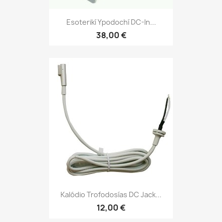
Esoterikí Ypodochí DC-In...
38,00 €
Kalódio Trofodosías DC Jack...
12,00 €