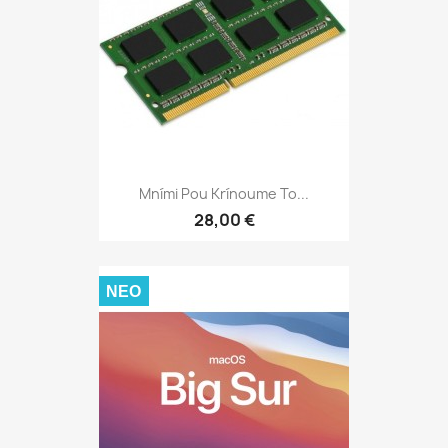
Mními Pou Krínoume To...
28,00 €
ΝΈΟ