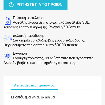
ΡΩΤΉΣΤΕ ΓΙΑ ΤΟ ΠΡΟΪΌΝ
help_outline
Πολιτική ασφαλείας.
Ασφαλής αγορά με πιστοποιητικό ασφαλείας SSL.
Ασφαλείς τρόποι πληρωμής: Paypal ή 3D Secure.
πολιτική παράδοσης
Συγκεκριμένοι και ακριβείς χρόνοι παράδοσης.
Παραδόθηκαν περισσότερα από 69000 πακέτα.
Εγγύηση
Εγγύηση προϊόντος, θα λάβετε αυτό που αγοράσατε.
Δωρεάν βοήθεια και υποστήριξη εγκατάστασης
Λεπτομέρειες προϊόντος
Σε απόθεμα
94 αντικείμενα