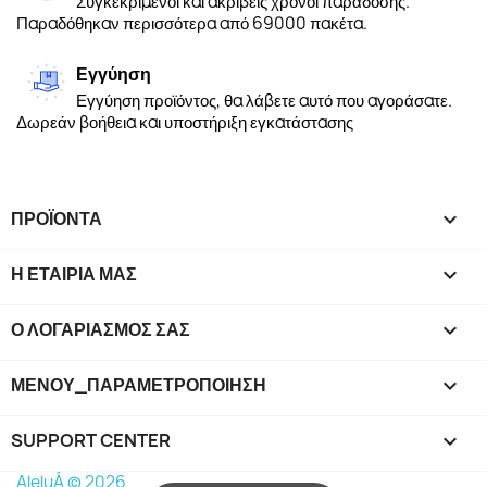
Συγκεκριμένοι και ακριβείς χρόνοι παράδοσης.
Παραδόθηκαν περισσότερα από 69000 πακέτα.
Εγγύηση
Εγγύηση προϊόντος, θα λάβετε αυτό που αγοράσατε.
Δωρεάν βοήθεια και υποστήριξη εγκατάστασης
ΠΡΟΪΌΝΤΑ

Η ΕΤΑΙΡΊΑ ΜΑΣ

Ο ΛΟΓΑΡΙΑΣΜΌΣ ΣΑΣ

ΜΕΝΟΎ_ΠΑΡΑΜΕΤΡΟΠΟΊΗΣΗ
keyboard_arrow_down
SUPPORT CENTER

AleluÁ © 2026