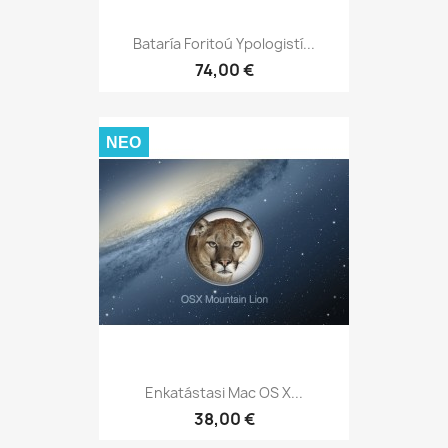
Bataría Foritoú Ypologistí...
74,00 €
ΝΈΟ
Enkatástasi Mac OS X...
38,00 €