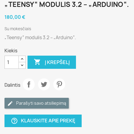
„TEENSY“ MODULIS 3.2 – „ARDUINO“.
180,00 €
Su mokesčiais
„Teensy“ modulis 3.2 – „Arduino“.
Kiekis

Į KREPŠELĮ
Dalintis
Parašyti savo atsiliepimą
KLAUSKITE APIE PREKĘ
help_outline