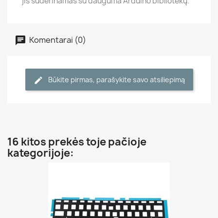
jis suderinamas su dauguma Arduino bibliotekų.
Komentarai (0)
Būkite pirmas, parašykite savo atsiliepimą
16 kitos prekės toje pačioje
kategorijoje: