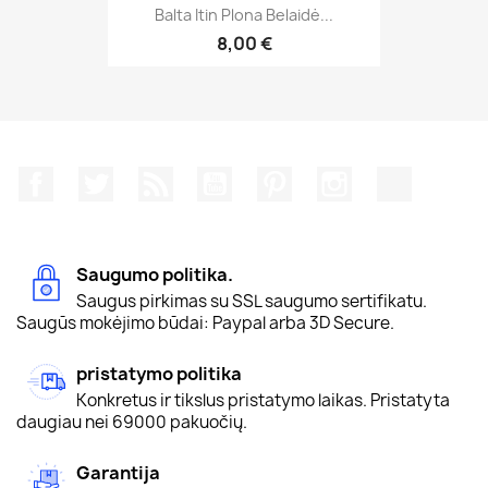
Balta Itin Plona Belaidė...
8,00 €
Facebook
Twitter
RSS
YouTube
Pinterest
Instagram
TikTok
Saugumo politika.
Saugus pirkimas su SSL saugumo sertifikatu.
Saugūs mokėjimo būdai: Paypal arba 3D Secure.
pristatymo politika
Konkretus ir tikslus pristatymo laikas. Pristatyta
daugiau nei 69000 pakuočių.
Garantija