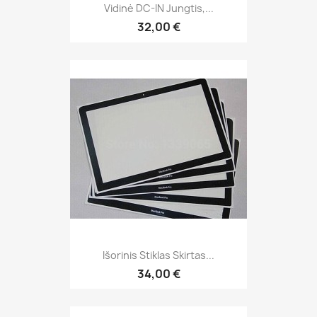
Vidinė DC-IN Jungtis,...
32,00 €
Išorinis Stiklas Skirtas...
34,00 €