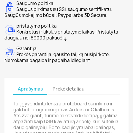
Saugumo politika.
Saugus pirkimas su SSL saugumo sertifikatu.
Saugūs mokėjimo būdai: Paypal arba 3D Secure.
pristatymo politika
Konkretus ir tikslus pristatymo laikas. Pristatyta
daugiau nei 69000 pakuočių.
Garantija
Prekės garantija, gausite tai, ką nusipirkote.
Nemokama pagalba ir pagalba įdiegiant
Aprašymas
Prekė detaliau
Tai įgyvendinta lenta a protoboard surinkimo ir
gali būti programuojamas Arduino ir C kalbomis.
Atsižvelgiant į turimo mikrovaldiklio tipą, jį galima
atpažinti kaip USB klaviatūrą ar pelę, kuri suteikia
daug galimybių. Be to, kad jis yra labai galingas,