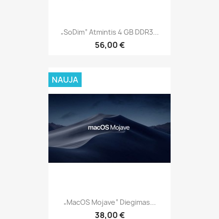
„soDim“ Atmintis 4 GB DDR3...
56,00 €
NAUJA
„MacOS Mojave“ Diegimas...
38,00 €