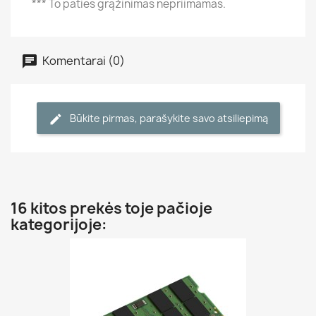
*** To paties grąžinimas nepriimamas.
Komentarai (0)
Būkite pirmas, parašykite savo atsiliepimą
16 kitos prekės toje pačioje
kategorijoje: