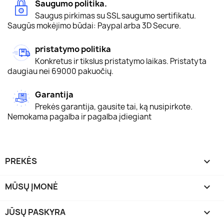
Saugumo politika.
Saugus pirkimas su SSL saugumo sertifikatu.
Saugūs mokėjimo būdai: Paypal arba 3D Secure.
pristatymo politika
Konkretus ir tikslus pristatymo laikas. Pristatyta
daugiau nei 69000 pakuočių.
Garantija
Prekės garantija, gausite tai, ką nusipirkote.
Nemokama pagalba ir pagalba įdiegiant
PREKĖS

MŪSŲ ĮMONĖ

JŪSŲ PASKYRA
