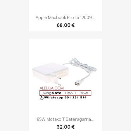
Apple Macbook Pro 15 "2009...
68,00 €
85W Motako T Bateragarria...
32,00 €