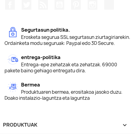
Facebook
Twitter
Rss
Youtube
Pinterest
Instagram
TikTok
Segurtasun politika.
Erosketa segurua SSL segurtasun ziurtagiriarekin.
Ordainketa modu seguruak: Paypal edo 3D Secure.
entrega-politika
Entrega-epe zehatzak eta zehatzak. 69000
pakete baino gehiago entregatu dira.
Bermea
Produktuaren bermea, erositakoa jasoko duzu.
Doako instalazio-laguntza eta laguntza
PRODUKTUAK
