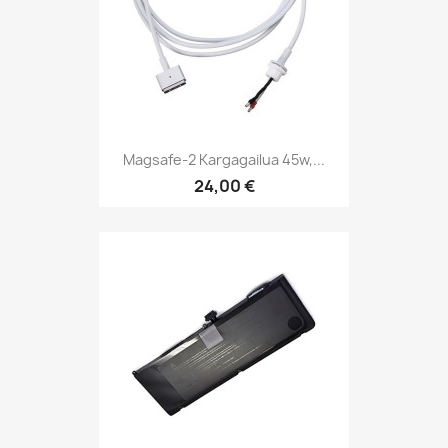
Magsafe-2 Kargagailua 45w,...
24,00 €