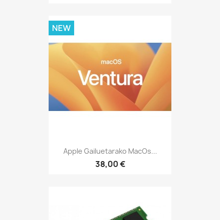
NEW
Apple Gailuetarako MacOs...
38,00 €