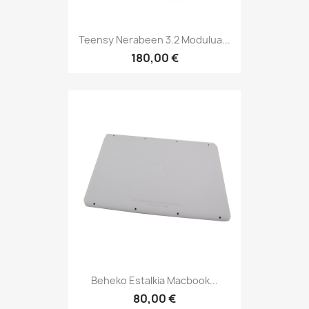
Teensy Nerabeen 3.2 Modulua...
180,00 €
Beheko Estalkia Macbook...
80,00 €