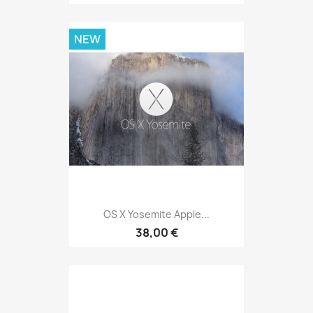
NEW
OS X Yosemite Apple...
38,00 €