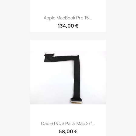
Apple MacBook Pro 15...
134,00 €
Cable LVDS Para IMac 27"...
58,00 €