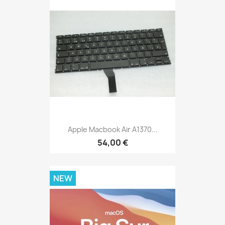
Apple Macbook Air A1370...
54,00 €
NEW