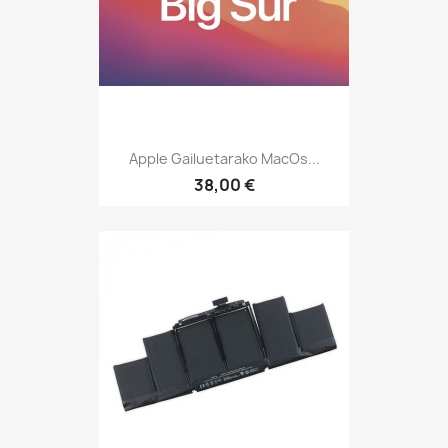
Apple Gailuetarako MacOs...
38,00 €