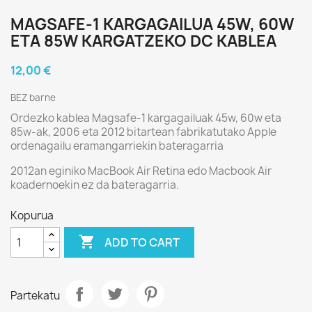
MAGSAFE-1 KARGAGAILUA 45W, 60W
ETA 85W KARGATZEKO DC KABLEA
12,00 €
BEZ barne
Ordezko kablea Magsafe-1 kargagailuak 45w, 60w eta
85w-ak, 2006 eta 2012 bitartean fabrikatutako Apple
ordenagailu eramangarriekin bateragarria
2012an eginiko MacBook Air Retina edo Macbook Air
koadernoekin ez da bateragarria.
Kopurua

ADD TO CART
Partekatu