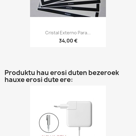
Cristal Externo Para...
34,00 €
Produktu hau erosi duten bezeroek
hauxe erosi dute ere: