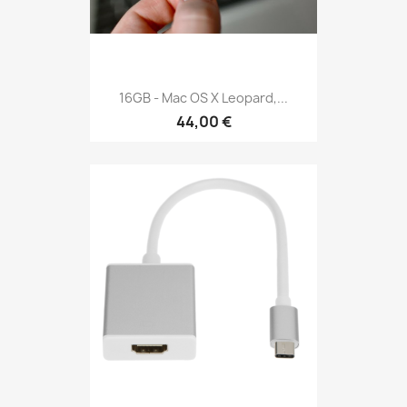
16GB - Mac OS X Leopard,...
44,00 €