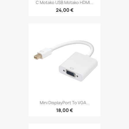
C Motako USB Motako HDMI...
24,00 €
Mini DisplayPort To VGA...
18,00 €