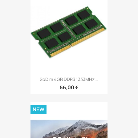
SoDim 4GB DDR3 1333MHz...
56,00 €
NEW