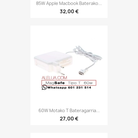
85W Apple Macbook Baterako...
32,00 €
60W Motako T Bateragarria...
27,00 €