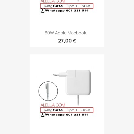
60W Apple Macbook...
27,00 €