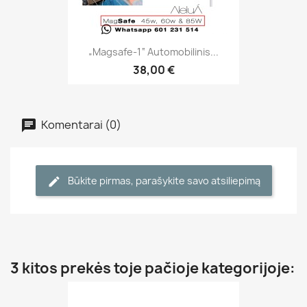
„Magsafe-1“ Automobilinis...
38,00 €
Komentarai (0)
Būkite pirmas, parašykite savo atsiliepimą
3 kitos prekės toje pačioje kategorijoje: