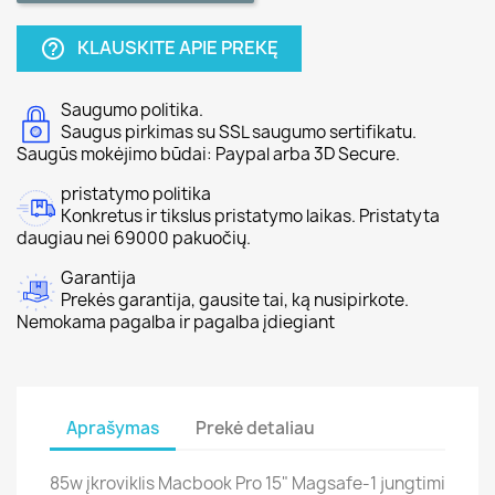
KLAUSKITE APIE PREKĘ
help_outline
Saugumo politika.
Saugus pirkimas su SSL saugumo sertifikatu.
Saugūs mokėjimo būdai: Paypal arba 3D Secure.
pristatymo politika
Konkretus ir tikslus pristatymo laikas. Pristatyta
daugiau nei 69000 pakuočių.
Garantija
Prekės garantija, gausite tai, ką nusipirkote.
Nemokama pagalba ir pagalba įdiegiant
Aprašymas
Prekė detaliau
85w įkroviklis Macbook Pro 15" Magsafe-1 jungtimi