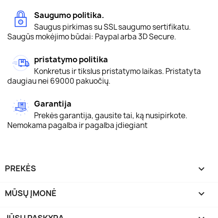
Saugumo politika.
Saugus pirkimas su SSL saugumo sertifikatu.
Saugūs mokėjimo būdai: Paypal arba 3D Secure.
pristatymo politika
Konkretus ir tikslus pristatymo laikas. Pristatyta
daugiau nei 69000 pakuočių.
Garantija
Prekės garantija, gausite tai, ką nusipirkote.
Nemokama pagalba ir pagalba įdiegiant
PREKĖS

MŪSŲ ĮMONĖ

JŪSŲ PASKYRA