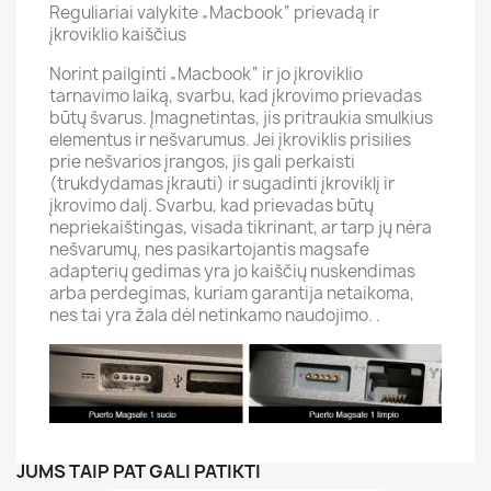
Reguliariai valykite „Macbook“ prievadą ir
įkroviklio kaiščius
Norint pailginti „Macbook“ ir jo įkroviklio
tarnavimo laiką, svarbu, kad įkrovimo prievadas
būtų švarus. Įmagnetintas, jis pritraukia smulkius
elementus ir nešvarumus. Jei įkroviklis prisilies
prie nešvarios įrangos, jis gali perkaisti
(trukdydamas įkrauti) ir sugadinti įkroviklį ir
įkrovimo dalį. Svarbu, kad prievadas būtų
nepriekaištingas, visada tikrinant, ar tarp jų nėra
nešvarumų, nes pasikartojantis magsafe
adapterių gedimas yra jo kaiščių nuskendimas
arba perdegimas, kuriam garantija netaikoma,
nes tai yra žala dėl netinkamo naudojimo. .
JUMS TAIP PAT GALI PATIKTI