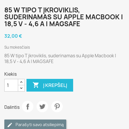
85 W TIPO T ĮKROVIKLIS,
SUDERINAMAS SU APPLE MACBOOK |
18,5 V - 4,6 A | MAGSAFE
32,00 €
Su mokesčiais
85 W tipo T įkroviklis, suderinamas su Apple Macbook |
18,5 V - 4,6 A | MAGSAFE
Kiekis

Į KREPŠELĮ
Dalintis
Parašyti savo atsiliepimą