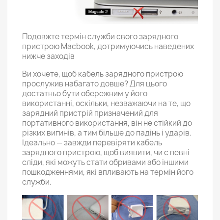
Подовжте термін служби свого зарядного
пристрою Macbook, дотримуючись наведених
нижче заходів
Ви хочете, щоб кабель зарядного пристрою
прослужив набагато довше? Для цього
достатньо бути обережним у його
використанні, оскільки, незважаючи на те, що
зарядний пристрій призначений для
портативного використання, він не стійкий до
різких вигинів, а тим більше до падінь і ударів.
Ідеально — завжди перевіряти кабель
зарядного пристрою, щоб виявити, чи є певні
сліди, які можуть стати обривами або іншими
пошкодженнями, які впливають на термін його
служби.