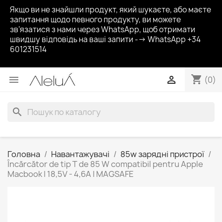
Якщо ви не знайшли продукт, який шукаєте, або маєте
запитання щодо певного продукту, ви можете
зв’язатися з нами через WhatsApp, щоб отримати
швидшу відповідь на ваші запити --> WhatsApp +34
601231514
shopping_cart


(0)
search
Головна
Навантажувачі
85w зарядні пристрої
Încărcător de tip T de 85 W compatibil pentru Apple
Macbook | 18,5V - 4,6A | MAGSAFE