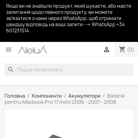
Якщо ви не знайшли продукт, який шукаєте, або маєте
запитання щодо певного продукту, ви можете
зв’язатися з нами через WhatsApp, щоб отримати
швидшу відповідь на ваші запити --> WhatsApp +34
601231514
shopping_cart


(0)
search
Головна
Компоненти
Акумулятори
Baterie
pentru Macbook Pro 17 inchi 2006 - 2007 - 2008