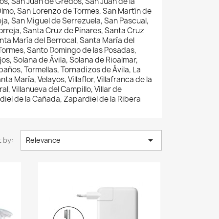
os, San Juan de Gredos, San Juan de la
l Olmo, San Lorenzo de Tormes, San Martín de
eja, San Miguel de Serrezuela, San Pascual,
orreja, Santa Cruz de Pinares, Santa Cruz
anta María del Berrocal, Santa María del
l Tormes, Santo Domingo de las Posadas,
os, Solana de Ávila, Solana de Rioalmar,
lbaños, Tormellas, Tornadizos de Ávila, La
ta María, Velayos, Villaflor, Villafranca de la
l, Villanueva del Campillo, Villar de
ardiel de la Cañada, Zapardiel de la Ribera

 by:
Relevance