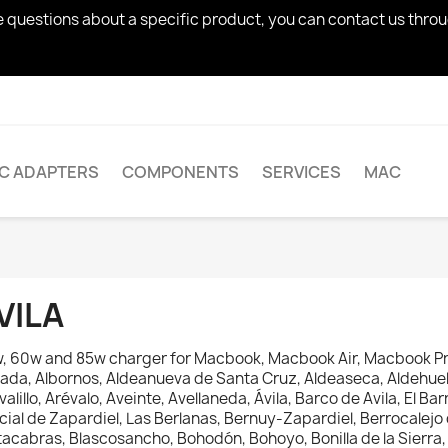
ve questions about a specific product, you can contact us thro
AC ADAPTERS
COMPONENTS
SERVICES
MAC
VILA
, 60w and 85w charger
for Macbook, Macbook Air, Macbook Pr
ada, Albornos, Aldeanueva de Santa Cruz, Aldeaseca, Aldehuel
valillo, Arévalo, Aveinte, Avellaneda, Ávila, Barco de Avila, El 
cial de Zapardiel, Las Berlanas, Bernuy-Zapardiel, Berrocalejo
acabras, Blascosancho, Bohodón, Bohoyo, Bonilla de la Sierra