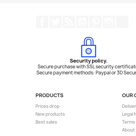
Facebook
Twitter
Rss
YouTube
Pinterest
Instagr
Tik
Security policy.
Secure purchase with SSL security certificat
Secure payment methods: Paypal or 3D Secur
PRODUCTS
OUR 
Prices drop
Delive
New products
Legal 
Best sales
Terms 
About