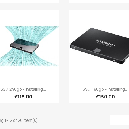
Quick view
Quick view


SSD 240gb - Installing...
SSD 480gb - Installing...
€118.00
€150.00
g 1-12 of 26 item(s)