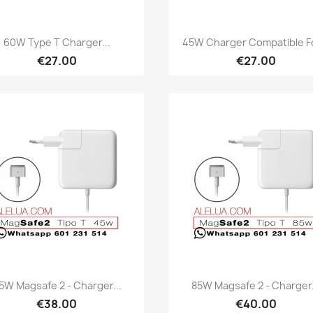
Quick view
Quick view


60W Type T Charger...
45W Charger Compatible Fo
€27.00
€27.00
Quick view
Quick view


5W Magsafe 2 - Charger...
85W Magsafe 2 - Charger.
€38.00
€40.00