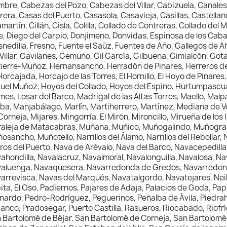
mbre, Cabezas del Pozo, Cabezas del Villar, Cabizuela, Canale
rera, Casas del Puerto, Casasola, Casavieja, Casillas, Castella
martín, Cillán, Cisla, Colilla, Collado de Contreras, Collado de
le, Diego del Carpio, Donjimeno, Donvidas, Espinosa de los Caball
snedilla, Fresno, Fuente el Saúz, Fuentes de Año, Gallegos de 
 Villar, Gavilanes, Gemuño, Gil García, Gilbuena, Gimialcón, G
ierre-Muñoz, Hernansancho, Herradón de Pinares, Herreros de 
Horcajada, Horcajo de las Torres, El Hornillo, El Hoyo de Pina
uel Muñoz, Hoyos del Collado, Hoyos del Espino, Hurtumpascual
mes, Losar del Barco, Madrigal de las Altas Torres, Maello, Ma
iba, Manjabálago, Marlín, Martiherrero, Martínez, Mediana de
Corneja, Mijares, Mingorría, El Mirón, Mironcillo, Mirueña de l
aleja de Matacabras, Muñana, Muñico, Muñogalindo, Muñogr
osancho, Muñotello, Narrillos del Álamo, Narrillos del Rebollar, 
ros del Puerto, Nava de Arévalo, Nava del Barco, Navacepedilla
ahondilla, Navalacruz, Navalmoral, Navalonguilla, Navalosa, Na
aluenga, Navaquesera, Navarredonda de Gredos, Navarredond
arrevisca, Navas del Marqués, Navatalgordo, Navatejares, Neil
ita, El Oso, Padiernos, Pajares de Adaja, Palacios de Goda, Pap
nardo, Pedro-Rodríguez, Peguerinos, Peñalba de Ávila, Piedrah
anco, Pradosegar, Puerto Castilla, Rasueros, Riocabado, Riofrío,
 Bartolomé de Béjar, San Bartolomé de Corneja, San Bartolomé 