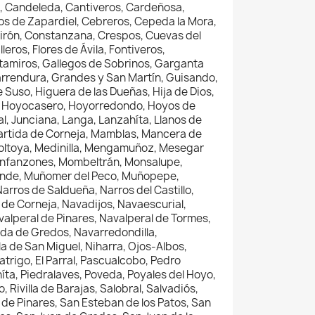
s, Candeleda, Cantiveros, Cardeñosa,
nos de Zapardiel, Cebreros, Cepeda la Mora,
l Mirón, Constanzana, Crespos, Cuevas del
eros, Flores de Ávila, Fontiveros,
Altamiros, Gallegos de Sobrinos, Garganta
otarrendura, Grandes y San Martín, Guisando,
Suso, Higuera de las Dueñas, Hija de Dios,
res, Hoyocasero, Hoyorredondo, Hoyos de
, Junciana, Langa, Lanzahíta, Llanos de
lpartida de Corneja, Mamblas, Mancera de
 Voltoya, Medinilla, Mengamuñoz, Mesegar
os Infanzones, Mombeltrán, Monsalupe,
ande, Muñomer del Peco, Muñopepe,
Narros de Saldueña, Narros del Castillo,
 de Corneja, Navadijos, Navaescurial,
valperal de Pinares, Navalperal de Tormes,
a de Gredos, Navarredondilla,
a de San Miguel, Niharra, Ojos-Albos,
atrigo, El Parral, Pascualcobo, Pedro
íta, Piedralaves, Poveda, Poyales del Hoyo,
 Rivilla de Barajas, Salobral, Salvadiós,
de Pinares, San Esteban de los Patos, San