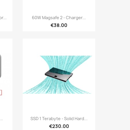
Quick view

r...
60W Magsafe 2 - Charger...
€38.00
Quick view

..
SSD 1 Terabyte - Solid Hard...
€230.00