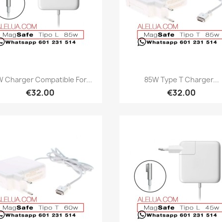
Quick view
Quick view


 Charger Compatible For...
85W Type T Charger...
€32.00
€32.00