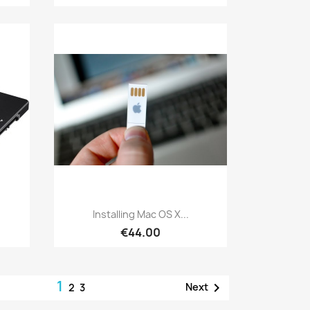
Quick view

Installing Mac OS X...
€44.00
1

Next
2
3