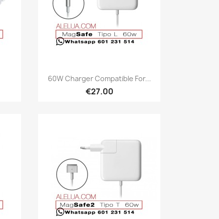
Quick view

60W Charger Compatible For...
€27.00