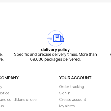
am
Tok
delivery policy
e.
Specific and precise delivery times. More than
e.
69,000 packages delivered.
COMPANY
YOUR ACCOUNT
ry
Order tracking
Notice
Sign in
and conditions of use
Create account
 us
My alerts