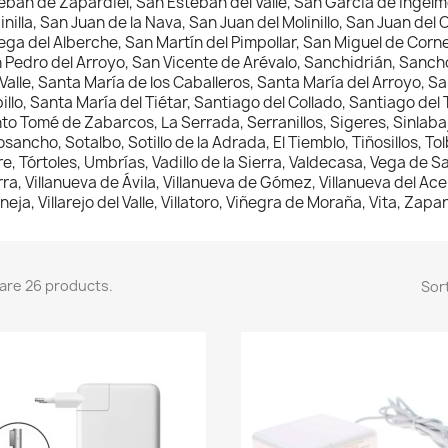
eban de Zapardiel, San Esteban del Valle, San García de Ingelm
inilla, San Juan de la Nava, San Juan del Molinillo, San Juan de
Vega del Alberche, San Martín del Pimpollar, San Miguel de Corn
 Pedro del Arroyo, San Vicente de Arévalo, Sanchidrián, Sanch
 Valle, Santa María de los Caballeros, Santa María del Arroyo, S
illo, Santa María del Tiétar, Santiago del Collado, Santiago de
to Tomé de Zabarcos, La Serrada, Serranillos, Sigeres, Sinlabaj
osancho, Sotalbo, Sotillo de la Adrada, El Tiemblo, Tiñosillos, To
re, Tórtoles, Umbrías, Vadillo de la Sierra, Valdecasa, Vega de San
rra, Villanueva de Ávila, Villanueva de Gómez, Villanueva del Acera
neja, Villarejo del Valle, Villatoro, Viñegra de Moraña, Vita, Zap
are 26 products.
Sort