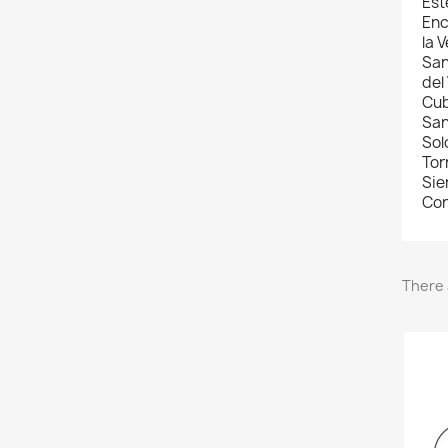
Est
Enc
la 
San
del
Cub
San
Sol
Tor
Sie
Cor
There 