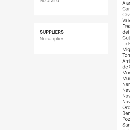
No brand
Ala
Car
Cha
Val
Fre
SUPPLIERS
del
Gut
No supplier
La 
Mig
Tor
Arr
de 
Mor
Muñ
Nar
Nav
Nav
Nav
Orb
Ber
Poz
San