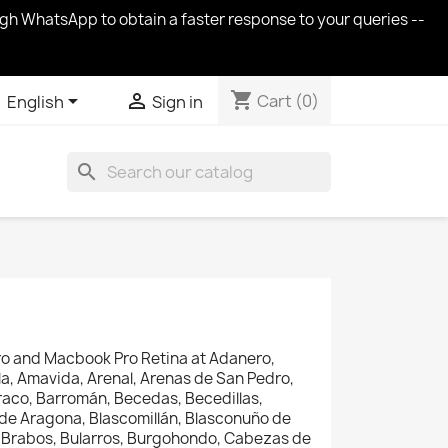
ugh WhatsApp to obtain a faster response to your queries --
shopping_cart


Cart
(0)
English
Sign in
search
o and Macbook Pro Retina at
Adanero,
a, Amavida, Arenal, Arenas de San Pedro,
Barraco, Barromán, Becedas, Becedillas,
 de Aragona, Blascomillán, Blasconuño de
, Brabos, Bularros, Burgohondo, Cabezas de