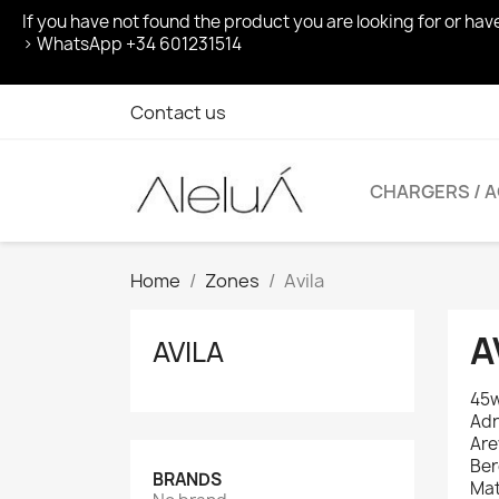
If you have not found the product you are looking for or ha
> WhatsApp +34 601231514
Contact us
CHARGERS / 
Home
Zones
Avila
A
AVILA
45w
Adr
Are
Ber
BRANDS
Mat