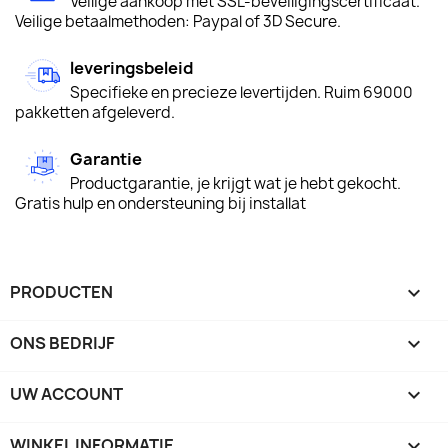
Veilige aankoop met SSL-beveiligingscertificaat.
Veilige betaalmethoden: Paypal of 3D Secure.
leveringsbeleid
Specifieke en precieze levertijden. Ruim 69000
pakketten afgeleverd.
Garantie
Productgarantie, je krijgt wat je hebt gekocht.
Gratis hulp en ondersteuning bij installat
PRODUCTEN

ONS BEDRIJF

UW ACCOUNT

WINKEL INFORMATIE
keyboard_arrow_down