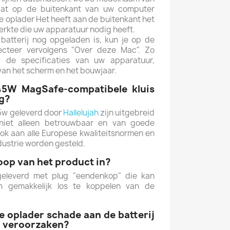
at op de buitenkant van uw computer
 oplader Het heeft aan de buitenkant het
erkte die uw apparatuur nodig heeft.
 batterij nog opgeladen is, kun je op de
ecteer vervolgens "Over deze Mac".
Zo
g de specificaties van uw apparatuur,
van het scherm en het bouwjaar.
45W MagSafe-compatibele kluis
ng?
w geleverd door
Hallelujah
zijn uitgebreid
niet alleen betrouwbaar en van goede
ook aan alle Europese kwaliteitsnormen en
ndustrie worden gesteld.
op van het product in?
eleverd met plug "eendenkop" die kan
n gemakkelijk los te koppelen van de
 oplader schade aan de batterij
n veroorzaken?