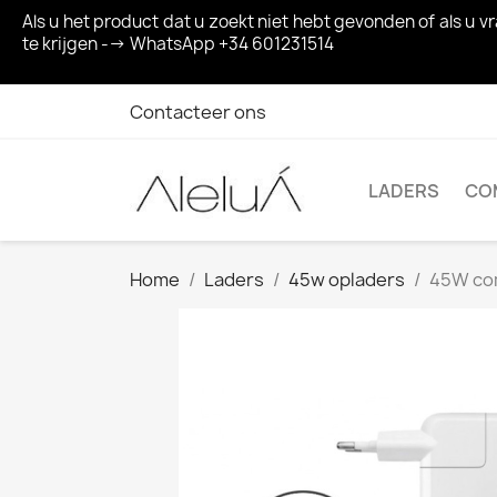
Als u het product dat u zoekt niet hebt gevonden of als u
te krijgen --> WhatsApp +34 601231514
Contacteer ons
LADERS
CO
Home
Laders
45w opladers
45W com