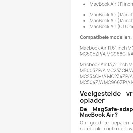
MacBook Air (11 inc
MacBook Air (13 inc
MacBook Air (13 inc
MacBook Air (CTO ee
Compatibele modellen:
Macbook Air 11,6" inc
MC505ZP/A MC968CH/A
Macbook Air 13,3" inc
MB003ZP/A MC233CH/A
MC234CH/A MC234ZP/A
MC504Z/A MC966ZP/A 
Veelgestelde 
oplader
De MagSafe-adap
MacBook Air?
Om goed te bepalen w
notebook, moet u met tw