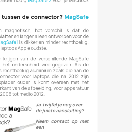
oplader nodig
MagSafe 2
voor je MacBook
il tussen de connector?
MagSafe
n magnetisch, het verschil is dat de
platter en langer alleen ontworpen voor de
agSafe1
is dikker en minder rechthoekig,
 laptops
Apple
oudste.
 krijgen van de verschillende MagSafe
r het onderscheid weergegeven.
Als de
is rechthoekig aluminium zoals die aan de
connector voor laptops die na 2012 zijn
oplader ouder is komt overeen met het
rkant van de afbeelding, voor apparatuur
 2006 tot medio 2012.
Ja twijfel je nog over
de juiste aansluiting?
Neem contact op met
een