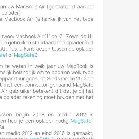
van uw MacBook Air (gerelateerd aan de
-oplader)
e MacBook Air (afhankelijk van het type
 twee: Macbook Air 11" en 13".
Zowel de 11-
ellen gebruiken standaard een oplader met
tt. Dus
, u kunt kiezen tussen de oplader
fe1
of
MagSafe2
.
om te weten in welk jaar uw MacBook is
amelijk belangrijk om te bepalen welk type
pparatuur gebruikt.
Sinds medio 2012
de
ust met een connector genaamd MagSafe
Air gebruiker betekent dit dat je bij het
we oplader rekening moet houden met het
tussen begin 2008 en medio 2012 is
ien heb je een oplader nodig
MagSafe-
Air
en medio 2012 en eind 2016 is gemaakt,