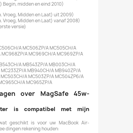
h) Begin, midden en eind 2010)
h. Vroeg, Midden en Laat) uit 2009)
h. Vroeg, Midden en Laat) vanaf 2008)
rste versie)
h MC506CH/A MC506ZP/A MC505CH/A
 MC968ZP/A MC969CH/A MC969ZP/A
h MB543CH/A MB543ZP/A MB003CH/A
 MC233ZP/A MB940CH/A MB940ZP/A
 MC503CH/A MC503ZP/A MC504ZP6/A
MC965CH/A MC965ZP/A
vragen over MagSafe 45w-
ter is compatibel met mijn
at geschikt is voor uw MacBook Air-
ee dingen rekening houden: