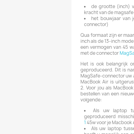
de grootte (inch) 
kracht van de magsafe
het bouwjaar van j
connector)
Qua formaat zijn er maar
inch als de 13-inch mod
een vermogen van 45 wa
met de connector
MagSa
Het is ook belangrijk 
geproduceerd.
Dit is n
MagSafe-connector uw a
MacBook Air is uitger
2.
Voor jou als MacBook 
bestellen van een nieu
volgende:
Als uw laptop 
geproduceerd missch
1
45w voor je Macbook 
Als uw laptop tuss