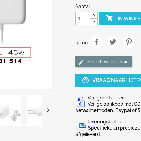
Aantal

IN WINK
Delen
Schrijf uw recensie
VRAAG NAAR HET 
help_outline
Veiligheidsbeleid.
Veilige aankoop met SSL

betaalmethoden: Paypal of 3
leveringsbeleid
Specifieke en precieze
afgeleverd.