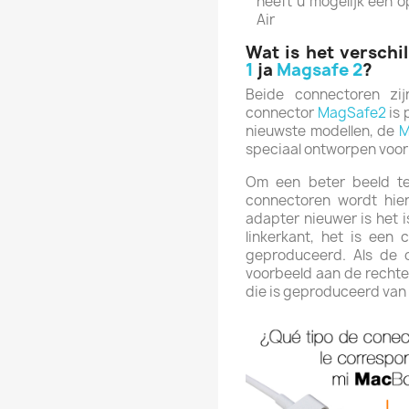
heeft u mogelijk een 
Air
Wat is het versch
1
ja
Magsafe 2
?
Beide connectoren zij
connector
MagSafe2
is 
nieuwste modellen, de
M
speciaal ontworpen voor
Om een beter beeld te
connectoren wordt hie
adapter nieuwer is het 
linkerkant, het is een 
geproduceerd.
Als de 
voorbeeld aan de rechte
die is geproduceerd van