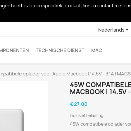
 vragen heeft over een specifiek product, kunt u contact met

Nederlands
MPONENTEN
TECHNISCHE DIENST
MAC
patibele oplader voor Apple Macbook | 14.5V - 3.1A | MAG
45W COMPATIBELE
MACBOOK | 14.5V -
€ 27,00
Inclusief belasting
45W compatibele oplader voo