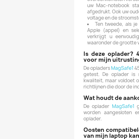
uw Mac-notebook sta
afgedrukt.
Ook uw oude
voltage en de stroomst
Ten tweede, als je
Apple
(appel) en sel
verkrijgt u eenvoudi
waaronder de grootte 
Is deze oplader? 
voor mijn uitrusti
De opladers
MagSafe1
45
getest.
De oplader is 
kwaliteit, maar voldoet 
richtlijnen die door de i
Wat houdt de aanko
De oplader
MagSafe1
g
worden aangesloten e
oplader.
Oosten compatibele
van mijn laptop ka