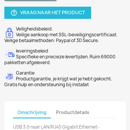
VRAAG NAAR HET PRODUCT
help_outline
Veiligheidsbeleid.
Veilige aankoop met SSL-beveiligingscertificaat.
Veilige betaalmethoden: Paypal of 3D Secure.
leveringsbeleid
Specifieke en precieze levertijden. Ruim 69000
pakketten afgeleverd.
Garantie
Productgarantie, je krijgt wat je hebt gekocht.
Gratis hulp en ondersteuning bij installat
Omschrijving
Productdetails
USB 3.0 naar LAN/RJ45 Gigabit Ethernet-