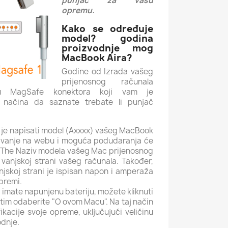
punjač za vašu
opremu.
Kako se određuje
model? godina
proizvodnje mog
MacBook Aira?
Godine od Izrada vašeg
prijenosnog računala
u MagSafe konektora koji vam je
 načina da saznate trebate li punjač
 je napisati model (Axxxx) vašeg MacBook
aživanje na webu i moguća podudaranja će
The Naziv modela vašeg Mac prijenosnog
 vanjskoj strani vašeg računala.
Također,
njskoj strani je ispisan napon i amperaža
opremi.
k imate napunjenu bateriju, možete kliknuti
atim odaberite "O ovom Macu".
Na taj način
ikacije svoje opreme, uključujući veličinu
odnje.