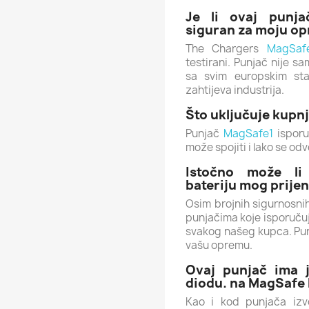
Je li ovaj punj
siguran za moju o
The Chargers
MagSaf
testirani.
Punjač nije sa
sa svim europskim sta
zahtijeva industrija.
Što uključuje kupn
Punjač
MagSafe1
isporu
može spojiti i lako se od
Istočno može li 
bateriju mog prije
Osim brojnih sigurnosni
punjačima koje isporuču
svakog našeg kupca
.
Pu
vašu opremu.
Ovaj punjač ima 
diodu. na MagSafe
Kao i kod punjača iz