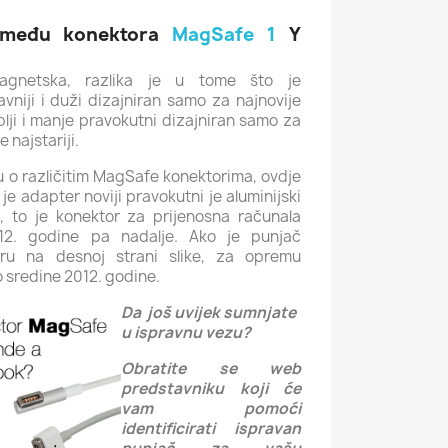
između konektora
MagSafe 1
Y
gnetska, razlika je u tome što je
avniji i duži dizajniran samo za najnovije
lji i manje pravokutni dizajniran samo za
le
najstariji.
eju o različitim MagSafe konektorima, ovdje
je adapter noviji pravokutni je aluminijski
e, to je konektor za prijenosna računala
12. godine pa nadalje.
Ako je punjač
eru na desnoj strani slike, za opremu
 sredine 2012. godine.
Da još uvijek sumnjate
u ispravnu vezu?
Obratite se web
predstavniku koji će
vam pomoći
identificirati ispravan