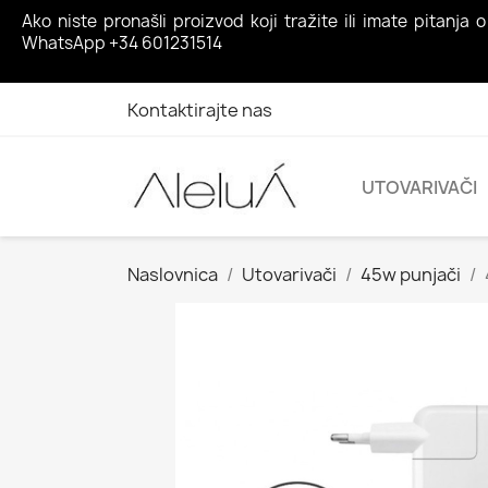
Ako niste pronašli proizvod koji tražite ili imate pita
WhatsApp +34 601231514
Kontaktirajte nas
UTOVARIVAČI
Naslovnica
Utovarivači
45w punjači