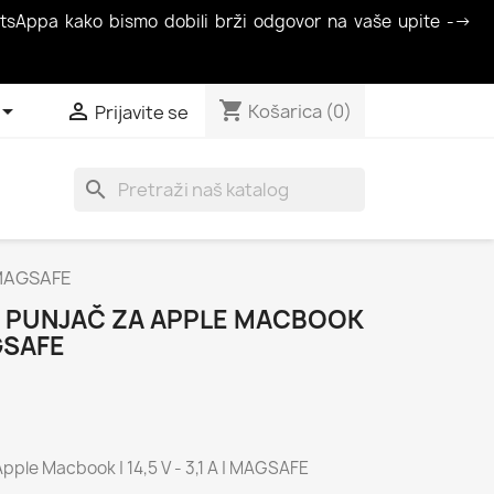
atsAppa kako bismo dobili brži odgovor na vaše upite -->
shopping_cart


Košarica
(0)
Prijavite se
search
| MAGSAFE
I PUNJAČ ZA APPLE MACBOOK
AGSAFE
pple Macbook | 14,5 V - 3,1 A | MAGSAFE