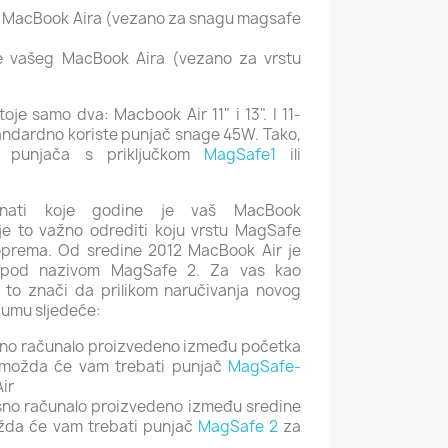
eg MacBook Aira (vezano za snagu magsafe
e vašeg MacBook Aira (vezano za vrstu
stoje samo dva: Macbook Air 11" i 13".
I 11-
standardno koriste punjač snage 45W. Tako
,
u punjača s priključkom
MagSafe1
ili
nati koje godine je vaš MacBook
je to važno odrediti koju vrstu MagSafe
 oprema.
Od sredine 2012
MacBook Air je
m pod nazivom MagSafe 2.
Za vas kao
 to znači da prilikom naručivanja novog
 umu sljedeće:
osno računalo proizvedeno između početka
. možda će vam trebati punjač
MagSafe-
ir
osno računalo proizvedeno između sredine
možda će vam trebati punjač
MagSafe 2
za