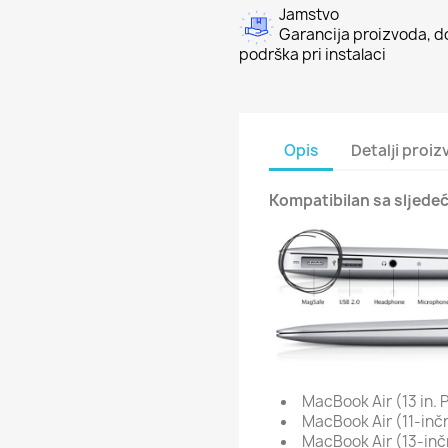
Jamstvo
Garancija proizvoda, do
podrška pri instalaci
Opis
Detalji proi
Kompatibilan sa sljed
MacBook Air (13 in. P
MacBook Air (11-inčni
MacBook Air (13-inčni