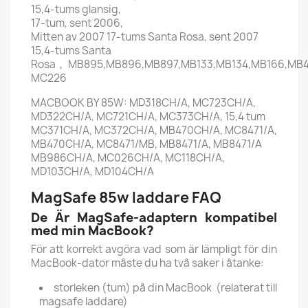
15,4-tums glansig,
17-tum, sent 2006,
Mitten av 2007 17-tums Santa Rosa, sent 2007
15,4-tums Santa
Rosa， MB895,MB896,MB897,MB133,MB134,MB166,MB
MC226
MACBOOK BY 85W: MD318CH/A, MC723CH/A,
MD322CH/A, MC721CH/A, MC373CH/A, 15,4 tum
MC371CH/A, MC372CH/A, MB470CH/A, MC8471/A,
MB470CH/A, MC8471/MB, MB8471/A, MB8471/A
MB986CH/A, MC026CH/A, MC118CH/A,
MD103CH/A, MD104CH/A
MagSafe 85w laddare FAQ
De Är MagSafe-adaptern kompatibel
med min MacBook?
För att korrekt avgöra vad som är lämpligt för din
MacBook-dator måste du ha två saker i åtanke:
storleken (tum) på din MacBook (relaterat till
magsafe laddare)