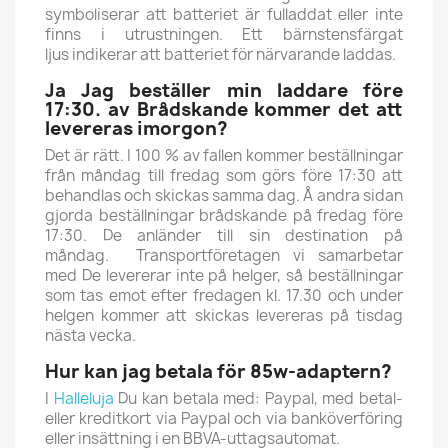
symboliserar att batteriet är fulladdat eller inte
finns i utrustningen.
Ett bärnstensfärgat
ljus indikerar att batteriet för närvarande laddas.
Ja Jag beställer min laddare före
17:30. av Brådskande kommer det att
levereras imorgon?
Det är rätt. I 100 % av fallen kommer beställningar
från måndag till fredag ​​som görs före 17:30 att
behandlas och skickas samma dag. Å andra sidan
gjorda beställningar brådskande på fredag före
17:30. De anländer till sin destination på
måndag. Transportföretagen vi samarbetar
med De levererar inte på helger, så beställningar
som tas emot efter fredagen kl. 17.30 och under
helgen kommer att skickas levereras på tisdag
nästa vecka.
Hur kan jag betala för 85w-adaptern?
I
Halleluja
Du kan betala med: Paypal, med betal-
eller kreditkort via Paypal och via banköverföring
eller insättning i en BBVA-uttagsautomat.