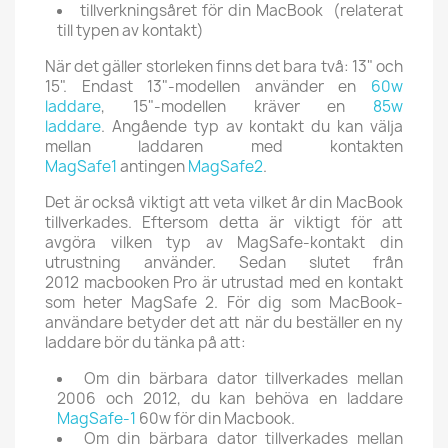
tillverkningsåret för din MacBook (relaterat
till typen av kontakt)
När det gäller storleken finns det bara två: 13" och
15". Endast 13"-modellen använder en
60w
laddare
, 15"-modellen kräver en
85w
laddare
. Angående typ av kontakt
du kan välja
mellan laddaren med kontakten
MagSafe1
antingen
MagSafe2
.
Det är också viktigt att veta vilket år din MacBook
tillverkades.
Eftersom detta är viktigt för att
avgöra vilken typ av MagSafe-kontakt din
utrustning använder.
Sedan slutet från
2012
macbooken Pro är utrustad med en kontakt
som heter MagSafe 2.
För dig som MacBook-
användare betyder det att när du beställer en ny
laddare bör du tänka på att:
Om din bärbara dator tillverkades mellan
2006 och 2012, du kan behöva en laddare
MagSafe-1
60w för din Macbook.
Om din bärbara dator tillverkades mellan