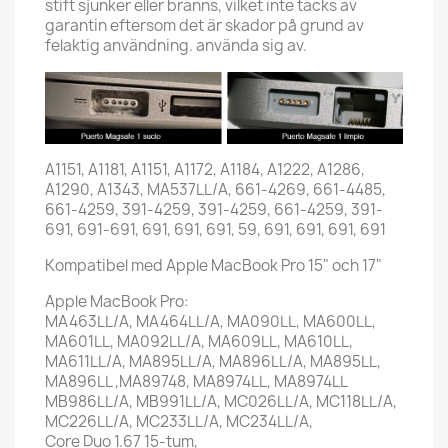
stift sjunker eller bränns, vilket inte täcks av
garantin eftersom det är skador på grund av
felaktig användning. använda sig av.
A1151, A1181, A1151, A1172, A1184, A1222, A1286,
A1290, A1343, MA537LL/A, 661-4269, 661-4485,
661-4259, 391-4259, 391-4259, 661-4259, 391-
691, 691-691, 691, 691, 691, 59, 691, 691, 691, 691
Kompatibel med
Apple
MacBook Pro 15" och 17"
Apple
MacBook Pro:
MA463LL/A, MA464LL/A, MA090LL, MA600LL,
MA601LL, MA092LL/A, MA609LL, MA610LL,
MA611LL/A, MA895LL/A, MA896LL/A, MA895LL,
MA896LL ,MA89748, MA8974LL, MA8974LL
MB986LL/A, MB991LL/A, MC026LL/A, MC118LL/A,
MC226LL/A, MC233LL/A, MC234LL/A,
Core Duo 1.67 15-tum,