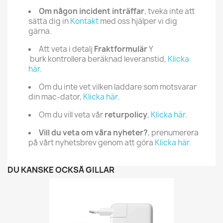
Om någon incident inträffar
, tveka inte att
sätta dig in
Kontakt
med oss hjälper vi dig
gärna.
Att veta i detalj
Fraktformulär
Y
burk kontrollera beräknad leveranstid,
Klicka
här
.
Om du inte vet vilken laddare som motsvarar
din mac-dator,
Klicka här.
Om du vill veta vår
returpolicy
,
Klicka här
.
Vill du veta om våra nyheter?
, prenumerera
på vårt nyhetsbrev genom att göra
Klicka här.
DU KANSKE OCKSÅ GILLAR