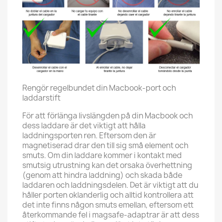
Rengör regelbundet din Macbook-port och
laddarstift
För att förlänga livslängden på din Macbook och
dess laddare är det viktigt att hålla
laddningsporten ren. Eftersom den är
magnetiserad drar den till sig små element och
smuts. Om din laddare kommer i kontakt med
smutsig utrustning kan det orsaka överhettning
(genom att hindra laddning) och skada både
laddaren och laddningsdelen. Det är viktigt att du
håller porten oklanderlig och alltid kontrollera att
det inte finns någon smuts emellan, eftersom ett
återkommande fel i magsafe-adaptrar är att dess