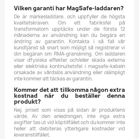
Vilken garanti har MagSafe-laddaren?
De är märkesladdare. och uppfyller de högsta
kvalitetskraven. Om ett fabriksfel på
transformatorn upptäcks under de första 12
månaderna av användning kan du begära en
ändring av garantin.
Kontakta i så fall vår
kundtjänst så snart som möjligt så registrerar vi
din begäran om RMA-granskning. Om laddaren
visar d
fysiska effekter och/eller skada externa
eller elektriska kontinuitetsfel i magsafe-kabeln
orsakade av vårdslös användning eller olämpligt
inte kommer att täckas av garantin.
Kommer det att tillkomma någon extra
kostnad när du beställer denna
produkt?
Nej, priset som visas på sidan är produktens
värde. Av den anledningen, inte
inga extra
avgifter tas ut vid köptillfället och du kommer inte
heller att debiteras ytterligare kostnader vid
leveranstillfället.