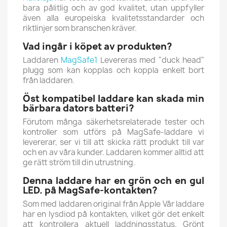
bara pålitlig och av god kvalitet, utan uppfyller
även alla europeiska kvalitetsstandarder och
riktlinjer som branschen kräver.
Vad ingår i köpet av produkten?
Laddaren
MagSafe1
Levereras med "duck head"
plugg som kan kopplas och koppla enkelt bort
från laddaren.
Öst kompatibel laddare kan skada min
bärbara dators batteri?
Förutom många säkerhetsrelaterade tester och
kontroller som utförs på MagSafe-laddare vi
levererar, ser vi till att skicka rätt produkt till var
och en av våra kunder
.
Laddaren kommer alltid att
ge rätt ström till din utrustning.
Denna laddare har en grön och en gul
LED. på MagSafe-kontakten?
Som med laddaren original från
Apple
Vår laddare
har en lysdiod på kontakten, vilket gör det enkelt
att kontrollera aktuell laddningsstatus.
Grönt