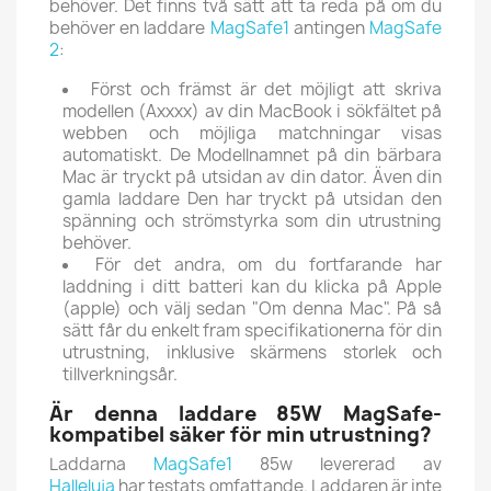
behöver.
Det finns två sätt att ta reda på om du
behöver en laddare
MagSafe1
antingen
MagSafe
2
:
Först och främst är det möjligt att skriva
modellen (Axxxx) av din MacBook i sökfältet på
webben och möjliga matchningar visas
automatiskt.
De Modellnamnet på din bärbara
Mac är tryckt på utsidan av din dator.
Även din
gamla laddare Den har tryckt på utsidan den
spänning och strömstyrka som din utrustning
behöver.
För det andra, om du fortfarande har
laddning i ditt batteri kan du klicka på
Apple
(apple) och välj sedan "Om denna Mac".
På så
sätt får du enkelt fram specifikationerna för din
utrustning, inklusive skärmens storlek och
tillverkningsår.
Är denna laddare 85W MagSafe-
kompatibel säker för min utrustning?
Laddarna
MagSafe1
85w levererad av
Halleluja
har testats omfattande.
Laddaren är inte