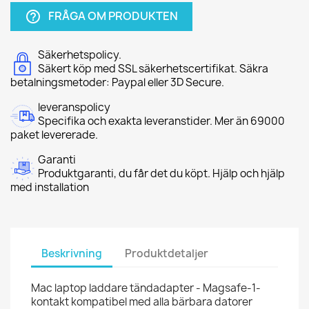
FRÅGA OM PRODUKTEN
help_outline
Säkerhetspolicy.
Säkert köp med SSL säkerhetscertifikat. Säkra
betalningsmetoder: Paypal eller 3D Secure.
leveranspolicy
Specifika och exakta leveranstider. Mer än 69000
paket levererade.
Garanti
Produktgaranti, du får det du köpt. Hjälp och hjälp
med installation
Beskrivning
Produktdetaljer
Mac laptop laddare tändadapter - Magsafe-1-
kontakt kompatibel med alla bärbara datorer