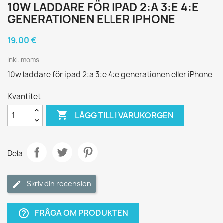
10W LADDARE FÖR IPAD 2:A 3:E 4:E
GENERATIONEN ELLER IPHONE
19,00 €
Inkl. moms
10w laddare för ipad 2:a 3:e 4:e generationen eller iPhone
Kvantitet

LÄGG TILL I VARUKORGEN
Dela
Skriv din recension
FRÅGA OM PRODUKTEN
help_outline