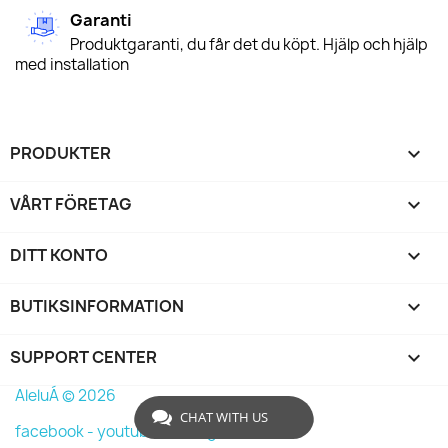
Garanti
Produktgaranti, du får det du köpt. Hjälp och hjälp
med installation
PRODUKTER

VÅRT FÖRETAG

DITT KONTO

BUTIKSINFORMATION
keyboard_arrow_down
SUPPORT CENTER

AleluÁ © 2026
CHAT WITH US
facebook -
youtube -
instagram