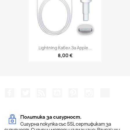
Lightning Кабел За Apple...
8,00 €
Facebook
Twitter
RSS
YouTube
Pinterest
Instagram Feed
TikTok
Политика за сигурност.
Сигурна покупка със SSL сертификат за
сигурност. Сигурни методи на плащане: Paypal или