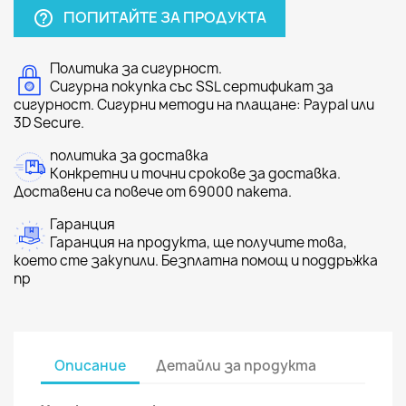
ПОПИТАЙТЕ ЗА ПРОДУКТА
help_outline
Политика за сигурност.
Сигурна покупка със SSL сертификат за
сигурност. Сигурни методи на плащане: Paypal или
3D Secure.
политика за доставка
Конкретни и точни срокове за доставка.
Доставени са повече от 69000 пакета.
Гаранция
Гаранция на продукта, ще получите това,
което сте закупили. Безплатна помощ и поддръжка
пр
Описание
Детайли за продукта