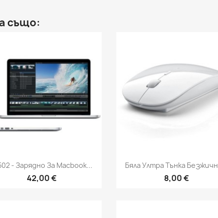
а също:
Бърз преглед
Бърз преглед


502 - Зарядно За Macbook...
Бяла Ултра Тънка Безжична
42,00 €
8,00 €