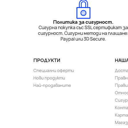
Политика за сигурност.
Сигурна покупка със SSL сертификат з
сигурност. Сигурни методи на плащане
Paypal или 3D Secure.
ПРОДУКТИ
НАША
Специални оферти
Доста
Нови продукти
Правн
Най-продаваните
Прави
Относ
Сигур
Конт
Карта
Магаз