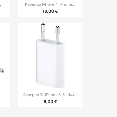
Бърз преглед

...
Кабел За IPhone 4, IPhone...
18,00 €
Бърз преглед

.
Зарядно За IPhone 5, 5s Или...
8,00 €