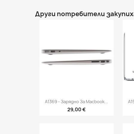
Други потребители закупих
Бърз преглед

A1369 - Зарядно За Macbook...
A1
29,00 €