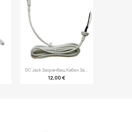
Бърз преглед

.
DC Jack Захранващ Кабел За...
12,00 €