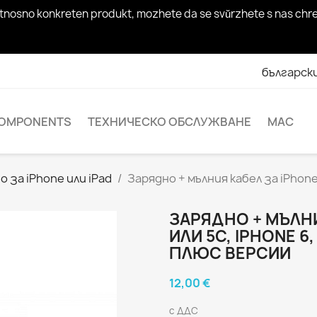
rosi otnosno konkreten produkt, mozhete da se svŭrzhete s nas c
българск
OMPONENTS
ТЕХНИЧЕСКО ОБСЛУЖВАНЕ
MAC
 за iPhone или iPad
Зарядно + мълния кабел за iPhone 5,
ЗАРЯДНО + МЪЛНИ
ИЛИ 5C, IPHONE 6, 
ПЛЮС ВЕРСИИ
12,00 €
с ДДС