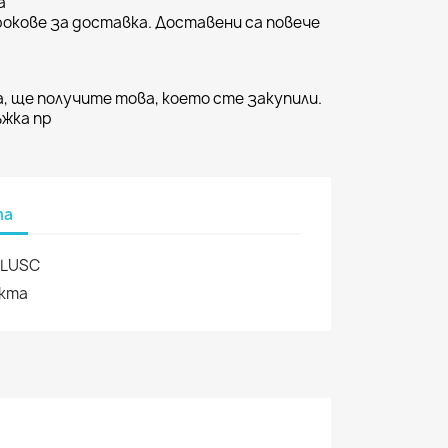
а
окове за доставка. Доставени са повече
, ще получите това, което сте закупили.
жка пр
та
PLUSC
укта