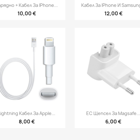
Бърз преглед
Бърз преглед


рядно + Кабел За IPhone...
Кабел За IPhone И Samsung
10,00 €
12,00 €
Бърз преглед
Бърз преглед


Lightning Кабел За Apple...
ЕС Щепсел За Magsafe..
8,00 €
6,00 €