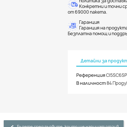
политика за доставк
Конкретни и точни ср
от 69000 пакета.
Гаранция
Гаранция на продукта
Безплатна помощ и поддръ
Детайли за продук
Референция
CI5SC6S
В наличност
84 Прод
Бъдете сред първите, които ще напишат отзив