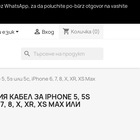
hrez WhatsApp, za da poluchite po-bŭrz otgovor na vashite
shopping_cart


Количка
(0)
и език
Вход
search
 5s или 5c, iPhone 6, 7, 8, X, XR, XS Max
Я КАБЕЛ ЗА IPHONE 5, 5S
7, 8, X, XR, XS MAX ИЛИ