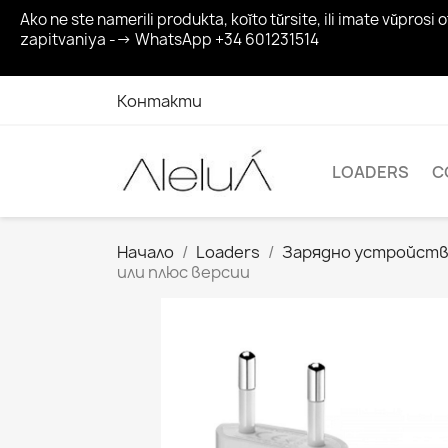
Ako ne ste namerili produkta, koĭto tŭrsite, ili imate vŭp
zapitvaniya --> WhatsApp +34 601231514
Контакти
LOADERS
C
Начало
Loaders
Зарядно устройство
или плюс версии