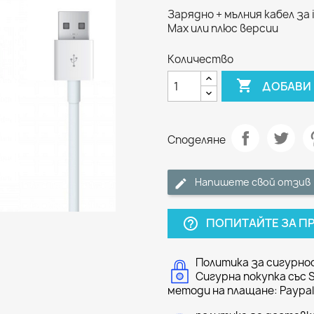
Зарядно + мълния кабел за iPh
Max или плюс версии
Количество

ДОБАВИ 
Споделяне
Напишете свой отзив
ПОПИТАЙТЕ ЗА П
help_outline
Политика за сигурно
Сигурна покупка със 
методи на плащане: Paypal 