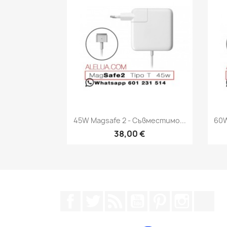
Бърз преглед

45W Magsafe 2 - Съвместимо...
60W
38,00 €
Facebook
Twitter
RSS
YouTube
Pinterest
Instagra
Tik