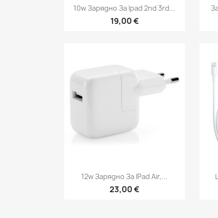
Бърз преглед

10w Зарядно За Ipad 2nd 3rd...
За
19,00 €
Бърз преглед

12w Зарядно За IPad Air,...
23,00 €