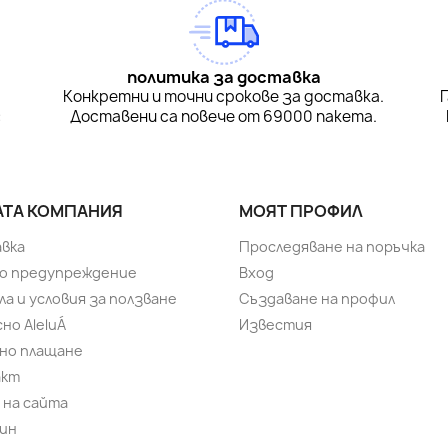
политика за доставка
а
Конкретни и точни срокове за доставка.
:
Доставени са повече от 69000 пакета.
ТА КОМПАНИЯ
МОЯТ ПРОФИЛ
вка
Проследяване на поръчка
о предупреждение
Вход
ла и условия за ползване
Създаване на профил
но AleluÁ
Известия
но плащане
акт
 на сайта
ин