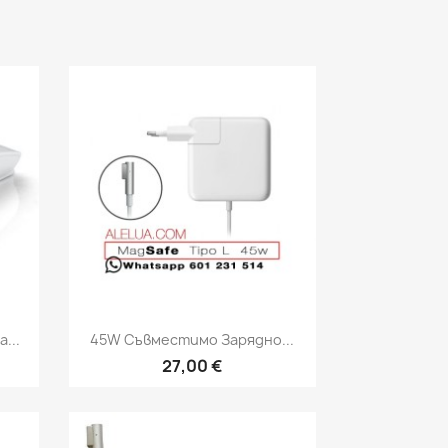
Бърз преглед

...
45W Съвместимо Зарядно...
27,00 €