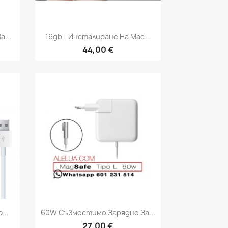
Бърз преглед

...
16gb - Инсталиране На Mac...
44,00 €
Бърз преглед

...
60W Съвместимо Зарядно За...
27,00 €