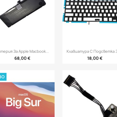
Бърз преглед
Бърз преглед


терия За Apple Macbook...
Клавиатура С Подсветка За
68,00 €
18,00 €
ВО