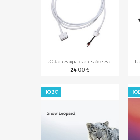
Бърз преглед

DC Jack Захранващ Кабел За...
Ба
24,00 €
НОВО
НО