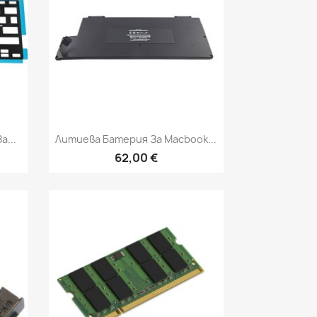
Бърз преглед

...
Литиева Батерия За Macbook...
62,00 €