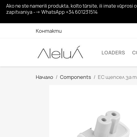
Ako ne ste namerili produkta, koĭto tŭrsite, ili imate vŭp
zapitvaniya --> WhatsApp +34 601231514
Контакти
LOADERS
C
Начало
Components
ЕС щепсел за m