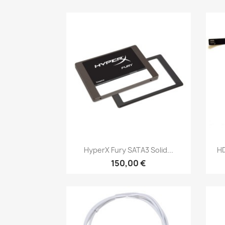
Бърз преглед

HyperX Fury SATA3 Solid...
HD
150,00 €