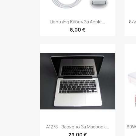
Бърз преглед

Lightning Кабел За Apple...
87w
8,00 €
Бърз преглед

A1278 - Зарядно За Macbook...
60W
29,00 €