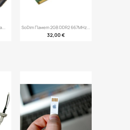
Бърз преглед

...
SoDim Памет 2GB DDR2 667MHz...
32,00 €