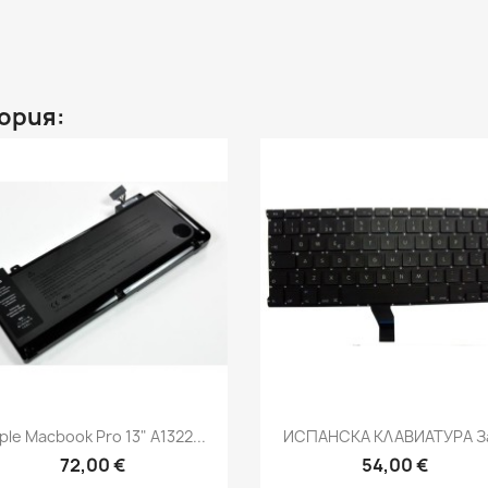
ория:
Бърз преглед
Бърз преглед


ple Macbook Pro 13" A1322...
ИСПАНСКА КЛАВИАТУРА За
72,00 €
54,00 €