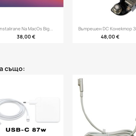
Бърз преглед
Бърз преглед


Instalirane Na MacOs Big...
Вътрешен DC Конектор За
38,00 €
48,00 €
а също: