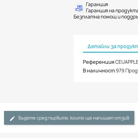
Гаранция
Гаранция на продукта
Безплатна помощ и поддръ
Детайли за продук
Референция
CEUAPPL
В наличност
979 Про
Бъдете сред първите, които ще напишат отзив