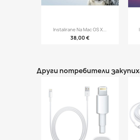
Бърз преглед

Instalirane Na Mac OS X...
38,00 €
Други потребители закупих