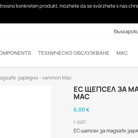
rosi otnosno konkreten produkt, mozhete da se svŭrzhete s nas c
българск
OMPONENTS
ТЕХНИЧЕСКО ОБСЛУЖВАНЕ
MAC
agsafe зарядно - лаптоп Mac
ЕС ЩЕПСЕЛ ЗА M
MAC
6,00 €
с ДДС
ЕС щепсел за magsafe зар