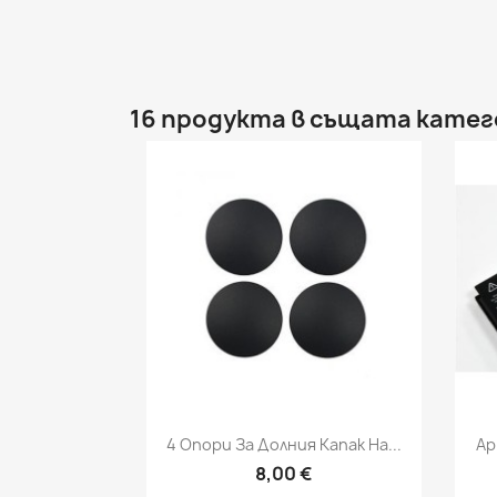
16 продукта в същата катег
Бърз преглед

4 Опори За Долния Капак На...
Ap
8,00 €