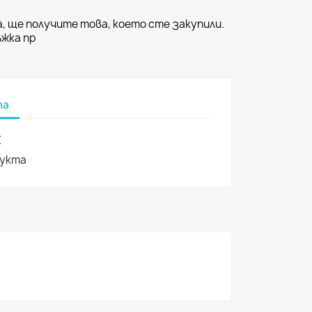
, ще получите това, което сте закупили.
жка пр
та
E
дукта