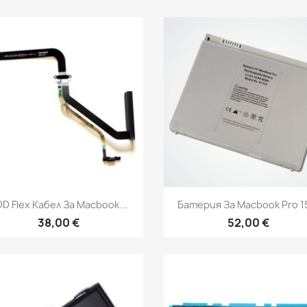
Бърз преглед
Бърз преглед


D Flex Кабел За Macbook...
Батерия За Macbook Pro 15"
38,00 €
52,00 €