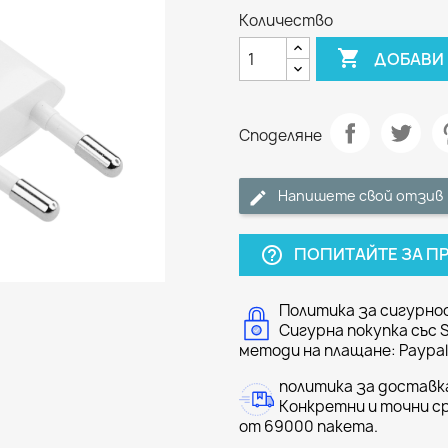
Количество

ДОБАВИ 
Споделяне
Напишете свой отзив
ПОПИТАЙТЕ ЗА П
help_outline
Политика за сигурно
Сигурна покупка със 
методи на плащане: Paypal 
политика за доставк
Конкретни и точни ср
от 69000 пакета.