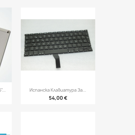
Бърз преглед

...
Испанска Клавиатура За...
54,00 €