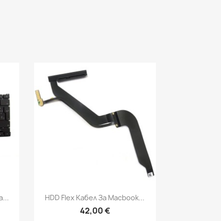
Бърз преглед

...
HDD Flex Кабел За Macbook...
42,00 €