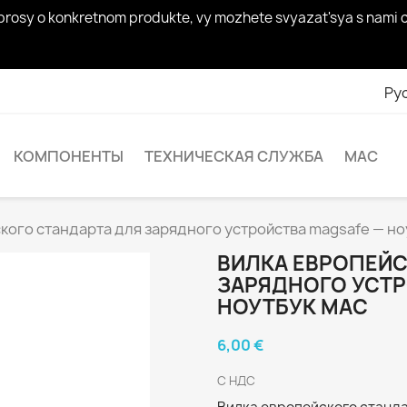
t' voprosy o konkretnom produkte, vy mozhete svyazat'sya s nam
Ру
КОМПОНЕНТЫ
ТЕХНИЧЕСКАЯ СЛУЖБА
MAC
кого стандарта для зарядного устройства magsafe — но
ВИЛКА ЕВРОПЕЙС
ЗАРЯДНОГО УСТР
НОУТБУК MAC
6,00 €
С НДС