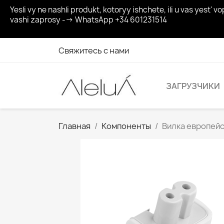
Yesli vy ne nashli produkt, kotoryy ishchete, ili u vas yes
vashi zaprosy --> WhatsApp +34 601231514
Свяжитесь с нами
ЗАГРУЗЧИКИ
Главная
Компоненты
Вилка европейс