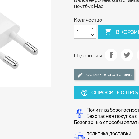
Вилка европейского станда
ноутбук Mac
Количество

В КОРЗИ
Поделиться
Оставьте свой отзыв
СПРОСИТЕ О ПРО
help_outline
Политика безопасност
Безопасная покупка с
Безопасные способы оплаты:
политика доставки