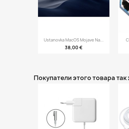
Быстрый просмотр

Ustanovka MacOS Mojave Na...
С
38,00 €
Покупатели этого товара так