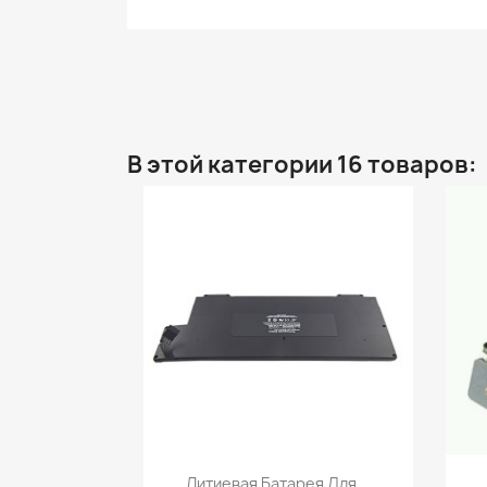
В этой категории 16 товаров:
Быстрый просмотр

Литиевая Батарея Для...