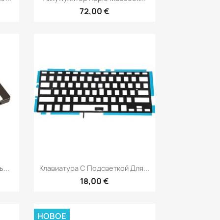
72,00 €
р
Быстрый просмотр

...
Клавиатура С Подсветкой Для...
18,00 €
НОВОЕ