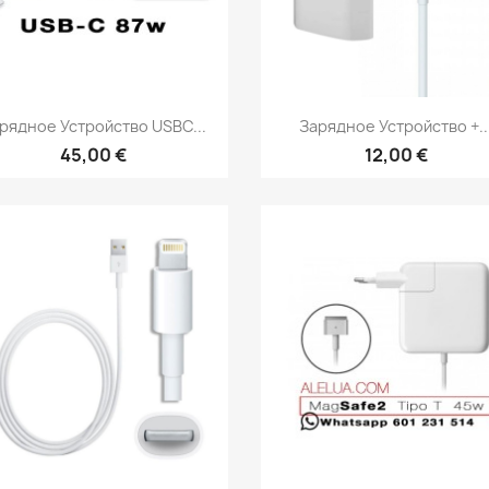
Быстрый просмотр
Быстрый просмот


рядное Устройство USBC...
Зарядное Устройство +..
45,00 €
12,00 €