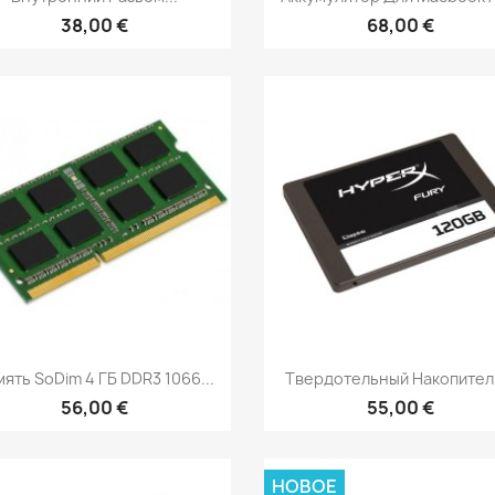
38,00 €
68,00 €
Быстрый просмотр
Быстрый просмот


ять SoDim 4 ГБ DDR3 1066...
Твердотельный Накопитель
56,00 €
55,00 €
НОВОЕ