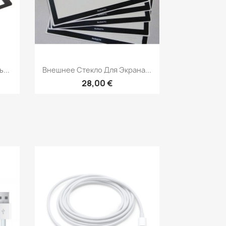
р
Быстрый просмотр

...
Внешнее Стекло Для Экрана...
28,00 €