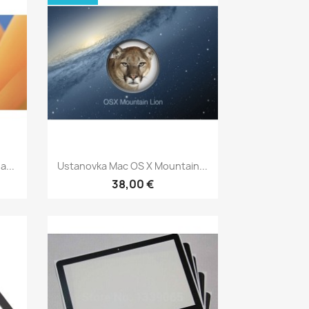
р
Быстрый просмотр

...
Ustanovka Mac OS X Mountain...
38,00 €