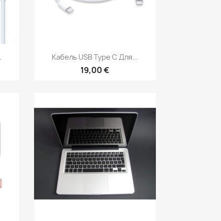
р
Быстрый просмотр

.
Кабель USB Type C Для...
19,00 €