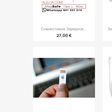
Быстрый просмотр

Совместимое Зарядное...
За
27,00 €