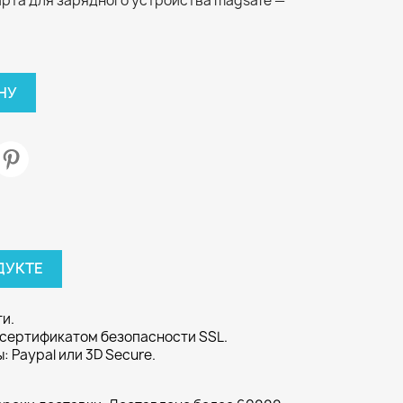
рта для зарядного устройства magsafe —
НУ
ДУКТЕ
и.
 сертификатом безопасности SSL.
 Paypal или 3D Secure.