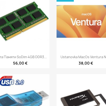
Быстрый просмотр
Быстрый просмот


та Памяти SoDim 4GB DDR3...
Ustanovka MacOs Ventura Na
56,00 €
38,00 €