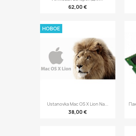
62,00 €
НОВОЕ
Быстрый просмотр

Ustanovka Mac OS X Lion Na...
Пам
38,00 €