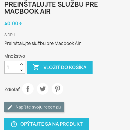
PREINŠTALUJTE SLUŽBU PRE
MACBOOK AIR
40,00 €
S DPH
Preinštalujte službu pre Macbook Air
Množstvo

VLOŽIŤ DO KOŠÍKA
Zdieľať
Napíšte svoju recenziu
OPÝTAJTE SA NA PRODUKT
help_outline