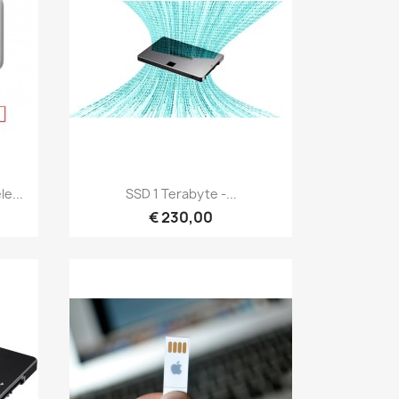
Snel bekijken

e...
SSD 1 Terabyte -...
€ 230,00