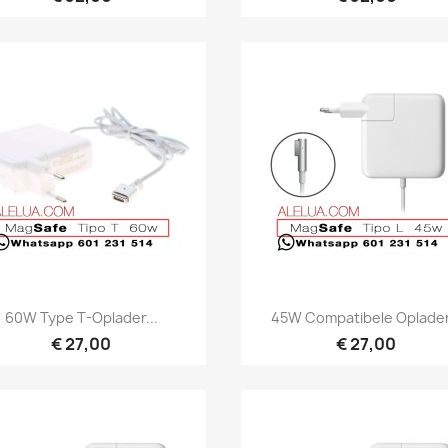
Snel bekijken
Snel bekijken


60W Type T-Oplader...
45W Compatibele Oplader.
€ 27,00
€ 27,00