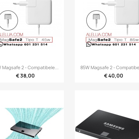
Snel bekijken
Snel bekijken


 Magsafe 2 - Compatibele...
85W Magsafe 2 - Compatibel
€ 38,00
€ 40,00