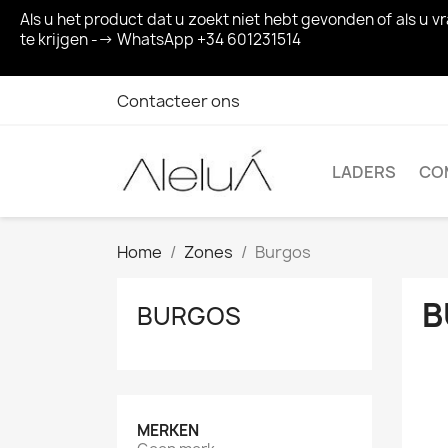
Als u het product dat u zoekt niet hebt gevonden of als u
te krijgen --> WhatsApp +34 601231514
Contacteer ons
LADERS
CO
Home
Zones
Burgos
B
BURGOS
MERKEN