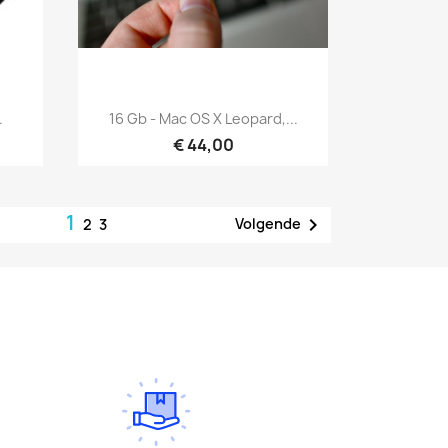
Snel bekijken

.
16 Gb - Mac OS X Leopard,...
€ 44,00
1

Volgende
2
3