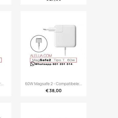
Snel bekijken

..
60W Magsafe 2 - Compatibele...
€ 38,00