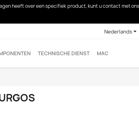
 vragen heeft over een specifiek product, kunt u contact met

Nederlands
MPONENTEN
TECHNISCHE DIENST
MAC
URGOS