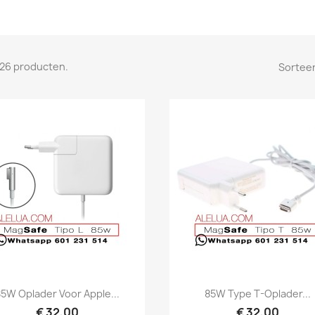
n 26 producten.
Sorteer
Snel bekijken
Snel bekijken


85W Oplader Voor Apple...
85W Type T-Oplader...
€ 32,00
€ 32,00