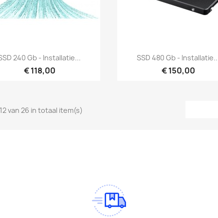
Snel bekijken
Snel bekijken


SSD 240 Gb - Installatie...
SSD 480 Gb - Installatie..
€ 118,00
€ 150,00
12 van 26 in totaal item(s)
am
Tok