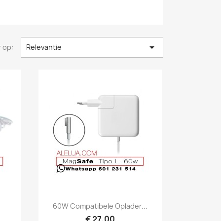

 op:
Relevantie
Snel bekijken

60W Compatibele Oplader...
€ 27,00