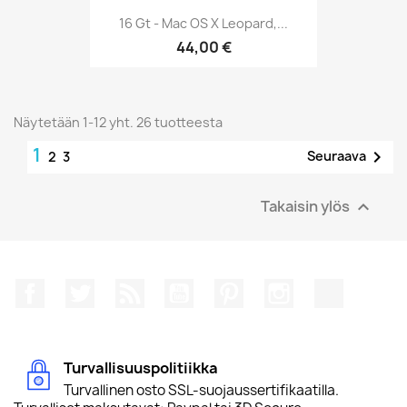
16 Gt - Mac OS X Leopard,...
44,00 €
Näytetään 1-12 yht. 26 tuotteesta
1

Seuraava
2
3
Takaisin ylös

Facebook
Twitter
Rss
YouTube
Pinterest
Instagram
TikTok
Turvallisuuspolitiikka
Turvallinen osto SSL-suojaussertifikaatilla.