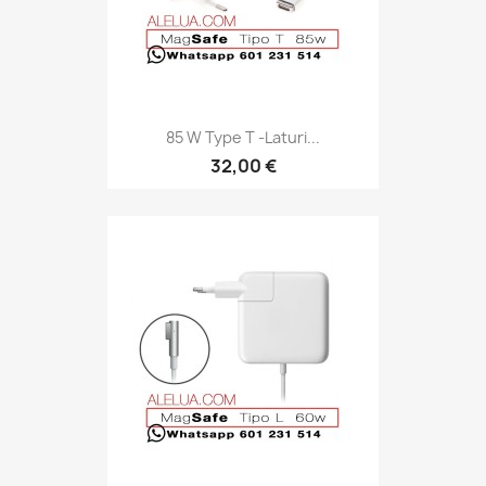
85 W Type T -laturi...
32,00 €