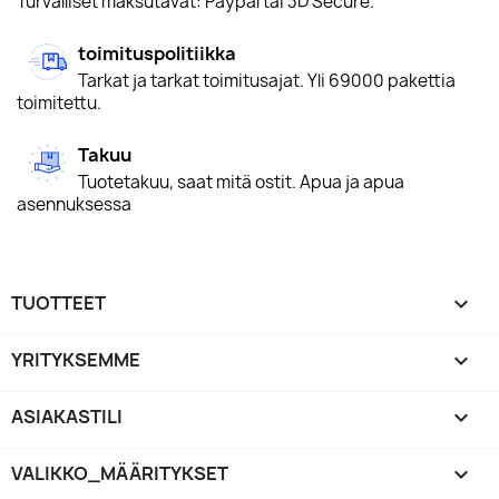
Turvalliset maksutavat: Paypal tai 3D Secure.
toimituspolitiikka
Tarkat ja tarkat toimitusajat. Yli 69000 pakettia
toimitettu.
Takuu
Tuotetakuu, saat mitä ostit. Apua ja apua
asennuksessa
TUOTTEET

YRITYKSEMME

ASIAKASTILI

VALIKKO_MÄÄRITYKSET
keyboard_arrow_down