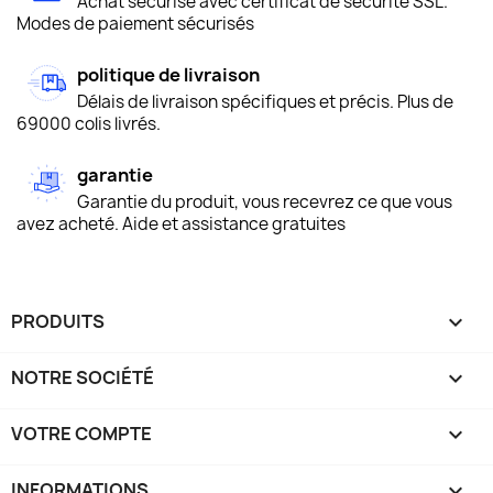
Achat sécurisé avec certificat de sécurité SSL.
Modes de paiement sécurisés
politique de livraison
Délais de livraison spécifiques et précis. Plus de
69000 colis livrés.
garantie
Garantie du produit, vous recevrez ce que vous
avez acheté. Aide et assistance gratuites
PRODUITS

NOTRE SOCIÉTÉ

VOTRE COMPTE

INFORMATIONS
keyboard_arrow_down