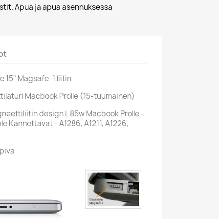
ostit. Apua ja apua asennuksessa
ot
e 15" Magsafe-1 liitin
ttilaturi Macbook Prolle (15-tuumainen)
eettiliitin design L 85w Macbook Prolle -
le Kannettavat - A1286, A1211, A1226,
piva