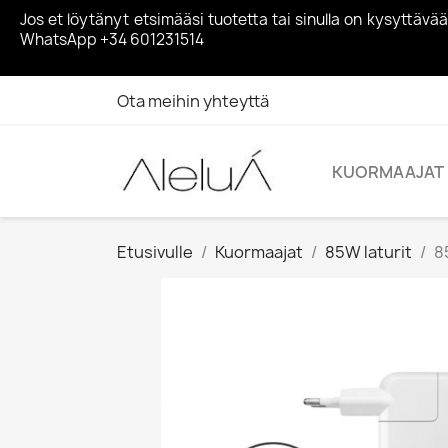
Jos et löytänyt etsimääsi tuotetta tai sinulla on kysyttä
WhatsApp +34 601231514
Ota meihin yhteyttä
KUORMAAJAT
Etusivulle
Kuormaajat
85W laturit
8