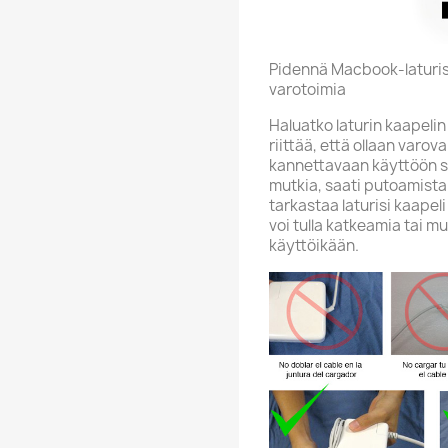
Pidennä Macbook-laturis
varotoimia
Haluatko laturin kaapeli
riittää, että ollaan varov
kannettavaan käyttöön suun
mutkia, saati putoamista
tarkastaa laturisi kaapeli 
voi tulla katkeamia tai mu
käyttöikään.