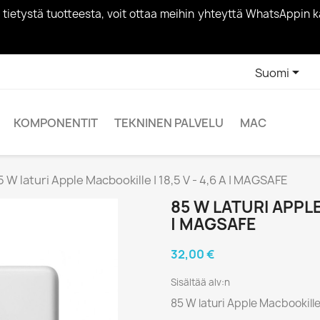
vää tietystä tuotteesta, voit ottaa meihin yhteyttä WhatsApp

Suomi
KOMPONENTIT
TEKNINEN PALVELU
MAC
5 W laturi Apple Macbookille | 18,5 V - 4,6 A | MAGSAFE
85 W LATURI APPLE
| MAGSAFE
32,00 €
Sisältää alv:n
85 W laturi Apple Macbookille