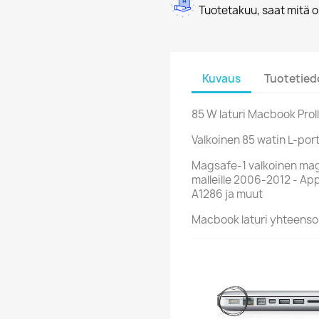
Tuotetakuu, saat mitä 
Kuvaus
Tuotetied
85 W laturi Macbook Proll
Valkoinen 85 watin L-por
Magsafe-1 valkoinen magn
malleille 2006-2012 - App
A1286 ja muut
Macbook laturi yhteenso