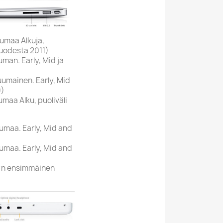
umaa Alkuja,
vuodesta 2011)
uman. Early, Mid ja
umainen. Early, Mid
0)
umaa Alku, puoliväli
umaa. Early, Mid and
umaa. Early, Mid and
:n ensimmäinen