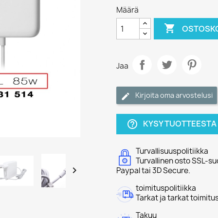
Määrä

OSTOSKO
Jaa
Kirjoita oma arvostelusi
KYSY TUOTTEESTA
help_outline
Turvallisuuspolitiikka
Turvallinen osto SSL-suo

Paypal tai 3D Secure.
toimituspolitiikka
Tarkat ja tarkat toimitu
Takuu