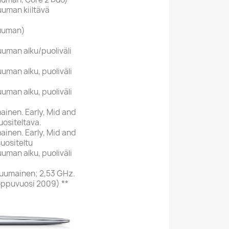
uuman kiiltävä
tuuman)
uman alku/puoliväli
uman alku, puoliväli
uman alku, puoliväli
inen. Early, Mid and
uositeltava.
inen. Early, Mid and
uositeltu
uman alku, puoliväli
uumainen; 2,53 GHz.
loppuvuosi 2009) **