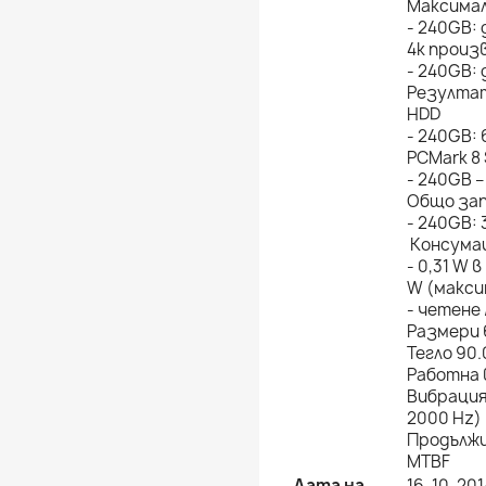
Максимал
- 240GB: 
4k произ
- 240GB: 
Резултат
HDD
- 240GB: 
PCMark 8
- 240GB –
Общо зап
- 240GB: 
Консумац
- 0,31 W 
W (макси
- четене 
Размери 
Тегло 90
Работна 
Вибрация
2000 Hz)
Продължи
MTBF
Дата на
16-10-201