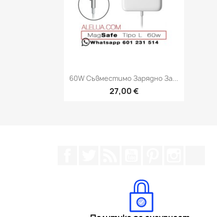
Бърз преглед

60W Съвместимо Зарядно За...
27,00 €
Facebook
Twitter
RSS
YouTube
Pinterest
Instagra
Tik