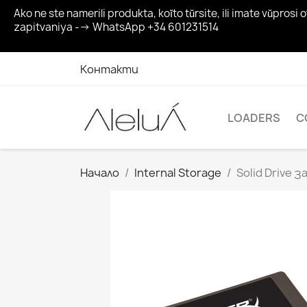
Ako ne ste namerili produkta, koĭto tŭrsite, ili imate vŭp
zapitvaniya --> WhatsApp +34 601231514
Контакти
LOADERS
C
Начало
Internal Storage
Solid Drive 