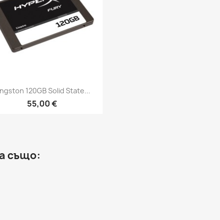
Бърз преглед

ingston 120GB Solid State...
55,00 €
а също: