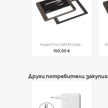
Бърз преглед

HyperX Fury SATA3 Solid...
K
150,00 €
Други потребители закупих