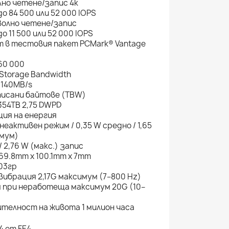
но четене/запис 4k
до 84 500 или 52 000 IOPS
волно четене/запис
до 11 500 или 52 000 IOPS
 в тестовия пакет PCMark® Vantage
60 000
 Storage Bandwidth
 140MB/s
исани байтове (TBW)
354TB 2,75 DWPD
ия на енергия
в неактивен режим / 0,35 W средно / 1,65
мум)
/ 2,76 W (макс.) запис
69.8mm x 100.1mm x 7mm
.03гр
вибрация 2,17G максимум (7–800 Hz)
 при неработеща максимум 20G (10–
телност на живота 1 милион часа
4 от FE4