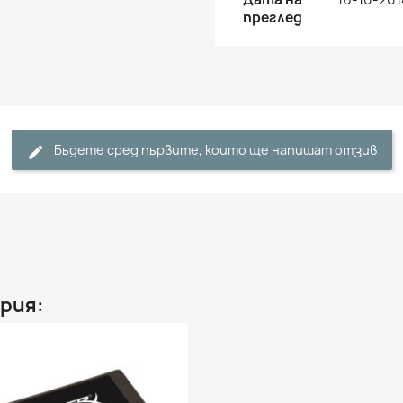
преглед
Бъдете сред първите, които ще напишат отзив
рия: