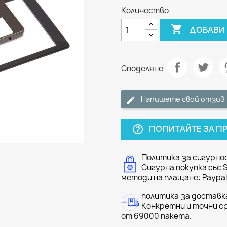
Количество

ДОБАВИ 
Споделяне
Напишете свой отзив
ПОПИТАЙТЕ ЗА П
help_outline
Политика за сигурно
Сигурна покупка със 
методи на плащане: Paypal 
политика за доставк
Конкретни и точни ср
от 69000 пакета.