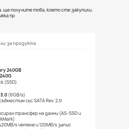
, ще получите това, което сте закупили.
жка пр
ли за продукта
ury 240GB
/240G
ск (SSD)
.
3.0
(6GB/s)
съвместим със SATA Rev. 2.0
сиран трансфер на данни (AS-SSD и
skMark)
 420MB/s четене и 120MB/s запис