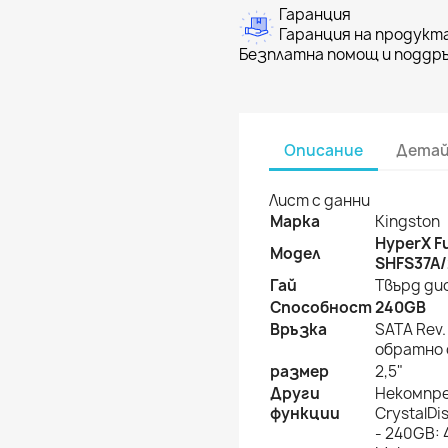
Гаранция
Гаранция на продукта
Безплатна помощ и поддръ
Описание
Детай
Лист с данни
Марка
Kingston
HyperX F
Модел
SHFS37A
Гай
Твърд ди
Способност
240GB
Връзка
SATA Rev
обратно 
размер
2,5"
Други
Некомпре
функции
CrystalDi
- 240GB: