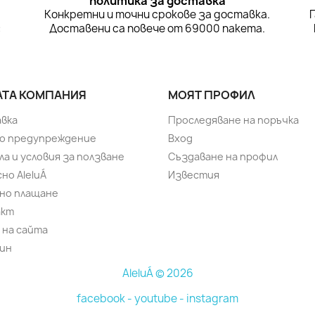
политика за доставка
а
Конкретни и точни срокове за доставка.
:
Доставени са повече от 69000 пакета.
ТА КОМПАНИЯ
МОЯТ ПРОФИЛ
вка
Проследяване на поръчка
о предупреждение
Вход
ла и условия за ползване
Създаване на профил
но AleluÁ
Известия
но плащане
акт
 на сайта
ин
AleluÁ © 2026
facebook -
youtube -
instagram