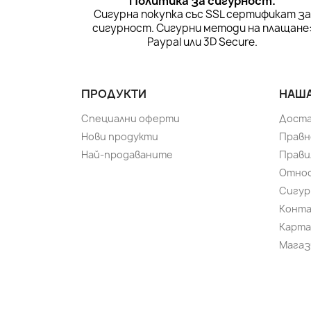
Политика за сигурност.
Сигурна покупка със SSL сертификат з
сигурност. Сигурни методи на плащане
Paypal или 3D Secure.
ПРОДУКТИ
НАША
Специални оферти
Доста
Нови продукти
Правн
Най-продаваните
Прави
Относ
Сигур
Конт
Карта
Магаз