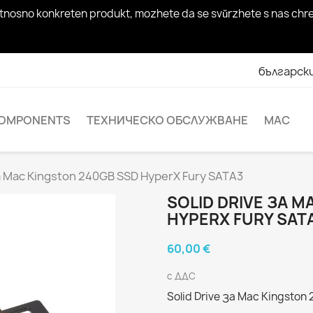
rosi otnosno konkreten produkt, mozhete da se svŭrzhete s nas c
българск
OMPONENTS
ТЕХНИЧЕСКО ОБСЛУЖВАНЕ
MAC
за Mac Kingston 240GB SSD HyperX Fury SATA3
SOLID DRIVE ЗА M
HYPERX FURY SAT
60,00 €
с ДДС
Solid Drive за Mac Kingsto