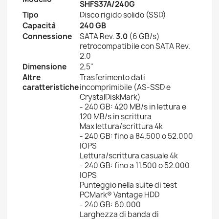
SHFS37A/240G
Tipo
Disco rigido solido (SSD)
Capacità
240 GB
Connessione
SATA Rev.
3.0
(6 GB/s)
retrocompatibile con SATA Rev.
2.0
Dimensione
2,5"
Altre
Trasferimento dati
caratteristiche
incomprimibile (AS-SSD e
CrystalDiskMark)
- 240 GB: 420 MB/s in lettura e
120 MB/s in scrittura
Max lettura/scrittura 4k
- 240 GB: fino a 84.500 o 52.000
IOPS
Lettura/scrittura casuale 4k
- 240 GB: fino a 11.500 o 52.000
IOPS
Punteggio nella suite di test
PCMark® Vantage HDD
- 240 GB: 60.000
Larghezza di banda di