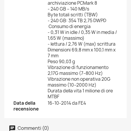
archiviazione PCMark 8
- 240 GB – 140 MB/s
Byte totali scritti (TBW)
- 240 GB: 354 TB 2,75 DWPD
Consumo di energia
- 0,31 W in idle / 0,35 W in media /
1,65 W (massimo)
- lettura / 2,76 W (max) scrittura
Dimensioni 69,8 mm x 100,1 mm x
7 mm
Peso 90,03 g
Vibrazione di funzionamento
2,17G massimo (7–800 Hz)
Vibrazione non operativa 20G
massimo (10–2000 Hz)
Durata della vita 1 milione di ore
MTBF
Data della
16-10-2014 da FE4
recensione
Commenti (0)