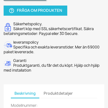
FRÅGA OM PRODUKTEN
help_outline
Säkerhetspolicy.
Säkert köp med SSL säkerhetscertifikat. Säkra
betalningsmetoder: Paypal eller 3D Secure.
leveranspolicy
Specifika och exakta leveranstider. Mer än 69000
paket levererade.
Garanti
Produktgaranti, du får det du köpt. Hjälp och hjälp
med installation
Beskrivning
Produktdetaljer
Modellnummer: