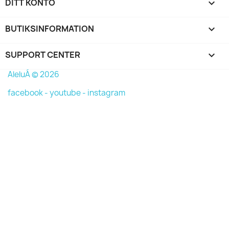
DITT KONTO

BUTIKSINFORMATION
keyboard_arrow_down
SUPPORT CENTER

AleluÁ © 2026
facebook -
youtube -
instagram