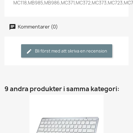
MC118,MB985,MB986,MC371,MC372,MC373,MC723,MC7
Kommentarer (0)
Bli först med att skriva en recension
9 andra produkter i samma kategori: