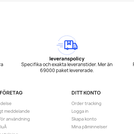
am
Tok
leveranspolicy
ra
Specifika och exakta leveranstider. Mer än
69000 paket levererade.
 FÖRETAG
DITT KONTO
ndelse
Order tracking
igt meddelande
Logga in
r för användning
Skapa konto
luÁ
Mina påminnelser