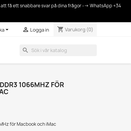
r att få ett snabbare svar på dina frågor --> WhatsApp +34
shopping_cart


Varukorg
(0)
ka
Logga in
search
 DDR3 1066MHZ FÖR
AC
MHz för Macbook och iMac