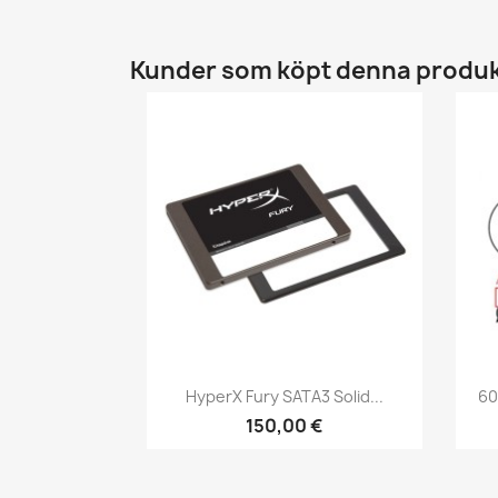
Kunder som köpt denna produk
Snabbvy

HyperX Fury SATA3 Solid...
60
150,00 €