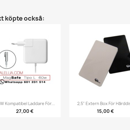
t köpte också:
Snabbvy
Snabbvy


W Kompatibel Laddare För...
2,5" Extern Box För Hårddi
27,00 €
15,00 €