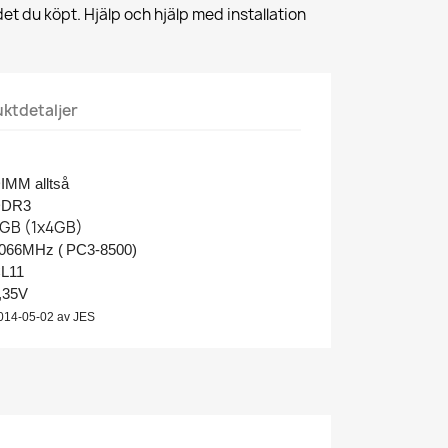
et du köpt. Hjälp och hjälp med installation
ktdetaljer
IMM alltså
DDR3
GB (1x4GB)
066MHz (
PC3-8500)
L11
,35V
014-05-02 av JES