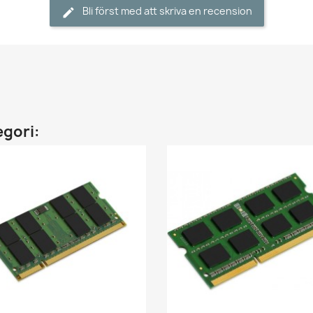
Bli först med att skriva en recension
egori: