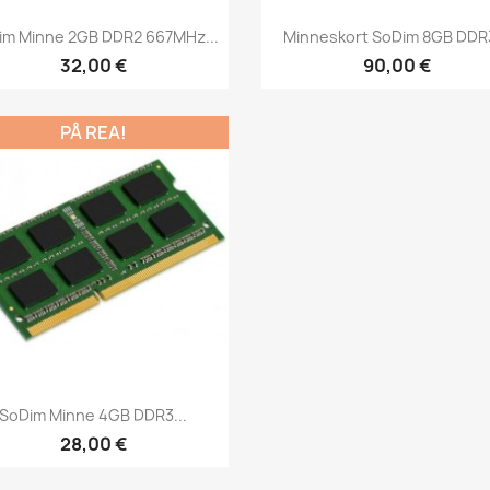
Snabbvy
Snabbvy


im Minne 2GB DDR2 667MHz...
Minneskort SoDim 8GB DDR3
32,00 €
90,00 €
PÅ REA!
Snabbvy

SoDim Minne 4GB DDR3...
28,00 €