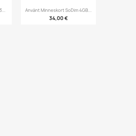
Snabbvy

...
Använt Minneskort SoDim 4GB...
34,00 €