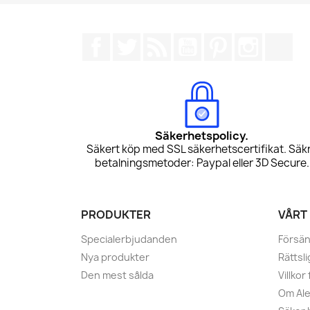
Facebook
Twitter
RSS
YouTube
Pinterest
Instagr
Tik
Säkerhetspolicy.
Säkert köp med SSL säkerhetscertifikat. Säk
betalningsmetoder: Paypal eller 3D Secure.
PRODUKTER
VÅRT
Specialerbjudanden
Försä
Nya produkter
Rättsl
Den mest sålda
Villko
Om Ale