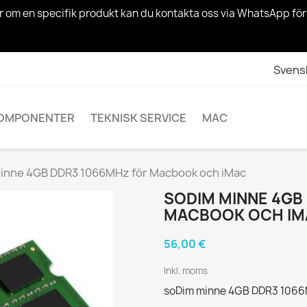
ågor om en specifik produkt kan du kontakta oss via WhatsApp fö
Svens
OMPONENTER
TEKNISK SERVICE
MAC
inne 4GB DDR3 1066MHz för Macbook och iMac
SODIM MINNE 4GB
MACBOOK OCH IM
56,00 €
Inkl. moms
soDim minne 4GB DDR3 1066