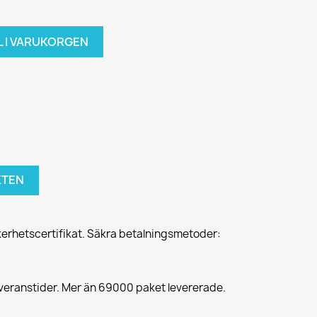
L I VARUKORGEN
KTEN
erhetscertifikat. Säkra betalningsmetoder:
everanstider. Mer än 69000 paket levererade.