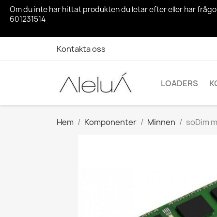
Om du inte har hittat produkten du letar efter eller har fr
601231514
Kontakta oss
LOADERS
K
Hem
Komponenter
Minnen
soDim m