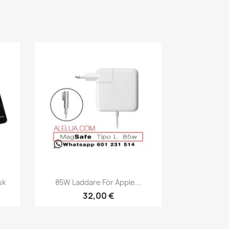
Snabbvy

sk
85W Laddare För Apple...
32,00 €