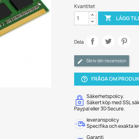
Kvantitet

LÄGG TIL
Dela
Skriv din recension
FRÅGA OM PRODU
help_outline
Säkerhetspolicy.
Säkert köp med SSL säk
Paypal eller 3D Secure.
leveranspolicy
Specifika och exakta l
Garanti