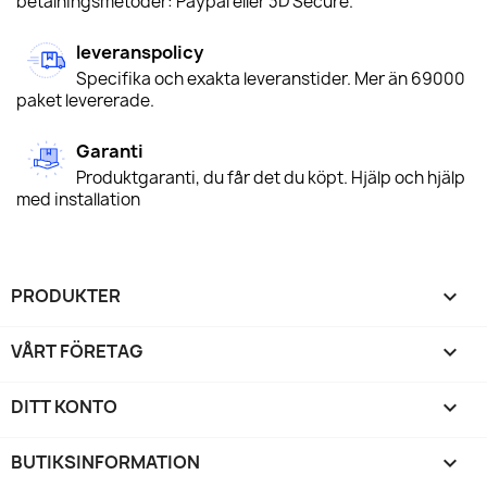
betalningsmetoder: Paypal eller 3D Secure.
leveranspolicy
Specifika och exakta leveranstider. Mer än 69000
paket levererade.
Garanti
Produktgaranti, du får det du köpt. Hjälp och hjälp
med installation
PRODUKTER

VÅRT FÖRETAG

DITT KONTO

BUTIKSINFORMATION
keyboard_arrow_down