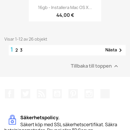
16gb - Installera Mac OS X...
44,00 €
Visar 1-12 av 26 objekt
1

Nästa
2
3
Tillbaka till toppen

Facebook
Twitter
RSS
YouTube
Pinterest
Instagram
TikTok
Säkerhetspolicy.
Säkert köp med SSL säkerhetscertifikat. Säkra