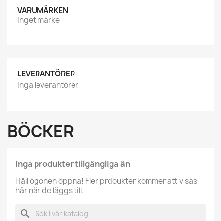
VARUMÄRKEN
Inget märke
LEVERANTÖRER
Inga leverantörer
BÖCKER
Inga produkter tillgängliga än
Håll ögonen öppna! Fler prdoukter kommer att visas
här när de läggs till.
search