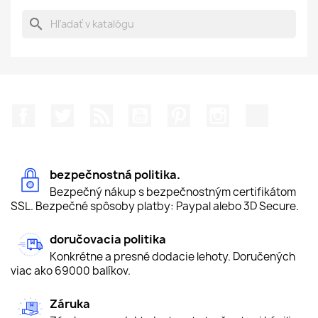
search
Facebook
Twitter
RSS
YouTube
Pinterest
Instagram
TikTok
bezpečnostná politika.
Bezpečný nákup s bezpečnostným certifikátom
SSL. Bezpečné spôsoby platby: Paypal alebo 3D Secure.
doručovacia politika
Konkrétne a presné dodacie lehoty. Doručených
viac ako 69000 balíkov.
Záruka