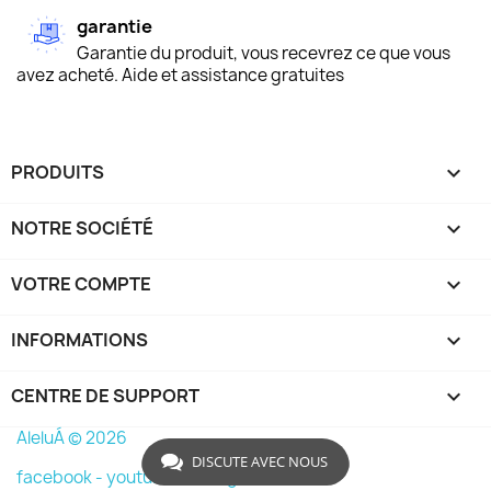
garantie
Garantie du produit, vous recevrez ce que vous
avez acheté. Aide et assistance gratuites
PRODUITS

NOTRE SOCIÉTÉ

VOTRE COMPTE

INFORMATIONS
keyboard_arrow_down
CENTRE DE SUPPORT

AleluÁ © 2026
DISCUTE AVEC NOUS
facebook -
youtube -
instagram