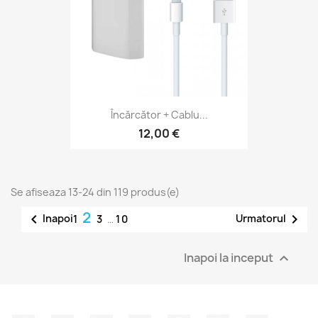
Încărcător + Cablu...
12,00 €
Se afiseaza 13-24 din 119 produs(e)
2


Inapoi
Urmatorul
1
3
…
10
Inapoi la inceput
