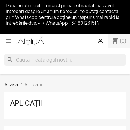
Dacă nu ați găsit produsul pe care îl căutați sau aveți
întrebări despre un anumit produs, ne puteți contacta
prin WhatsApp pentru a obține un răspuns mai rapid la
întrebările dvs. --> WhatsApp +34 601231514
shopping_cart


(0)
search
Acasa
Aplicații
APLICAȚII