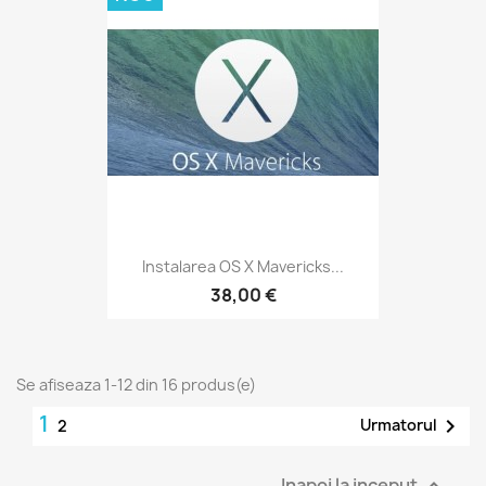
Instalarea OS X Mavericks...
38,00 €
Se afiseaza 1-12 din 16 produs(e)
1

Urmatorul
2
Inapoi la inceput
