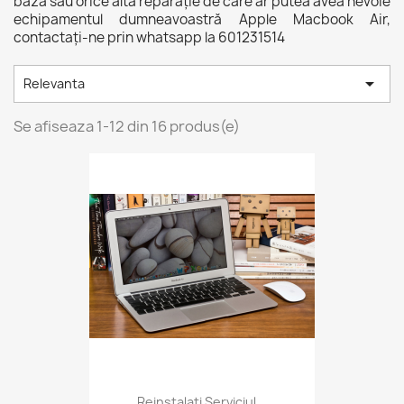
bază sau orice altă reparație de care ar putea avea nevoie
echipamentul dumneavoastră Apple Macbook Air,
contactați-ne prin whatsapp la 601231514

Relevanta
Se afiseaza 1-12 din 16 produs(e)
Reinstalați Serviciul...