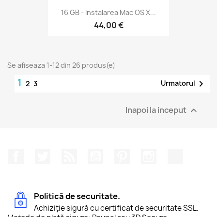
16 GB - Instalarea Mac OS X...
44,00 €
Se afiseaza 1-12 din 26 produs(e)
1

Urmatorul
2
3
Inapoi la inceput

Facebook
Twitter
RSS
YouTube
Pinterest
Instagram
TikTok
Politică de securitate.
Achiziție sigură cu certificat de securitate SSL.