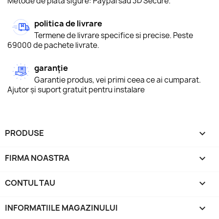
Metode de plată sigure: Paypal sau 3D Secure.
politica de livrare
Termene de livrare specifice si precise. Peste
69000 de pachete livrate.
garanție
Garantie produs, vei primi ceea ce ai cumparat.
Ajutor și suport gratuit pentru instalare
PRODUSE

FIRMA NOASTRA

CONTUL TAU

INFORMATIILE MAGAZINULUI
keyboard_arrow_down