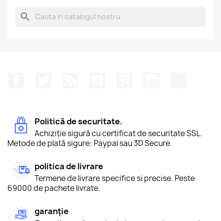
search
Facebook
Twitter
RSS
YouTube
Pinterest
Instagram
TikTok
Politică de securitate.
Achiziție sigură cu certificat de securitate SSL.
Metode de plată sigure: Paypal sau 3D Secure.
politica de livrare
Termene de livrare specifice si precise. Peste
69000 de pachete livrate.
garanție