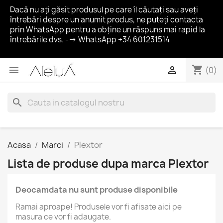
Dacă nu ați găsit produsul pe care îl căutați sau aveți
întrebări despre un anumit produs, ne puteți contacta
prin WhatsApp pentru a obține un răspuns mai rapid la
întrebările dvs. --> WhatsApp +34 601231514
shopping_cart


(0)
search
Acasa
Marci
Plextor
Lista de produse dupa marca Plextor
Deocamdata nu sunt produse disponibile
Ramai aproape! Produsele vor fi afisate aici pe
masura ce vor fi adaugate.