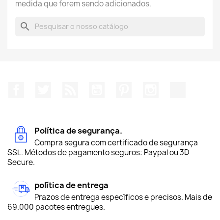
medida que forem sendo adicionados.
search
Facebook
Twitter
Rss
YouTube
Pinterest
Instagram
TikTok
Política de segurança.
Compra segura com certificado de segurança
SSL. Métodos de pagamento seguros: Paypal ou 3D
Secure.
política de entrega
Prazos de entrega específicos e precisos. Mais de
69.000 pacotes entregues.