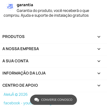
garantia
Garantia do produto, você receberá o que
comprou. Ajuda e suporte de instalação gratuitos
PRODUTOS

A NOSSA EMPRESA

A SUA CONTA

INFORMAÇÃO DA LOJA
keyboard_arrow_down
CENTRO DE APOIO

AleluÁ © 2026
CONVERSE CONOSCO
facebook -
youtube -
instagram