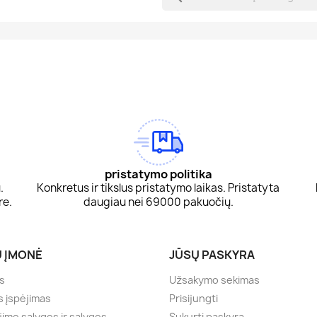
am
Tok
pristatymo politika
.
Konkretus ir tikslus pristatymo laikas. Pristatyta
re.
daugiau nei 69000 pakuočių.
 ĮMONĖ
JŪSŲ PASKYRA
s
Užsakymo sekimas
s įspėjimas
Prisijungti
imo sąlygos ir sąlygos
Sukurti paskyrą