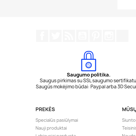
Facebook
Twitter
RSS
YouTube
Pinterest
Instagr
Tik
Saugumo politika.
Saugus pirkimas su SSL saugumo sertifikatu
Saugūs mokėjimo būdai: Paypal arba 3D Secu
PREKĖS
MŪSŲ
Specialūs pasiūlymai
Siunto
Nauji produktai
Teisini
Labiausiai parduota
Naudoj