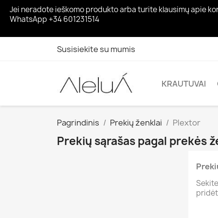
Jei neradote ieškomo produkto arba turite klausimų apie ko
WhatsApp +34 601231514
Susisiekite su mumis
KRAUTUVAI
Pagrindinis
Prekių ženklai
Plextor
Prekių sąrašas pagal prekės ž
Preki
Sekite
pridėt