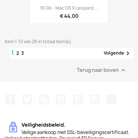
16 Gb - Mac OS X Leopard,...
€ 44,00
Item 1-12 van 26 in totaal item(s)
1

Volgende
2
3
Terug naar boven

Facebook
Twitter
RSS
YouTube
Pinterest
Instagram
TikTok
Veiligheidsbeleid.
Veilige aankoop met SSL-beveiligingscertificaat.