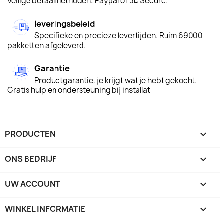
Veilige betaalmethoden: Paypal of 3D Secure.
leveringsbeleid
Specifieke en precieze levertijden. Ruim 69000
pakketten afgeleverd.
Garantie
Productgarantie, je krijgt wat je hebt gekocht.
Gratis hulp en ondersteuning bij installat
PRODUCTEN

ONS BEDRIJF

UW ACCOUNT

WINKEL INFORMATIE
keyboard_arrow_down